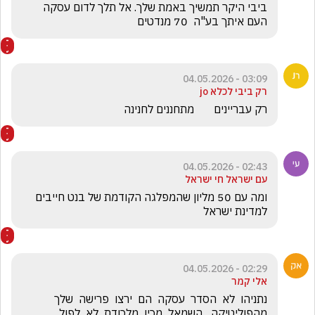
ביבי היקר תמשיך באמת שלך. אל תלך לדום עסקה 
העם איתך בע"ה  70 מנדטים
03:09 - 04.05.2026
רק ביבי לכלא jo
רק עבריינים       מתחננים לחנינה
02:43 - 04.05.2026
עם ישראל חי ישראל
ומה עם 50 מליון שהמפלגה הקודמת של בנט חייבים 
למדינת ישראל 
02:29 - 04.05.2026
אלי קמר
נתניהו  לא  הסדר  עסקה  הם  ירצו  פרישה  שלך  
מהפוליטיקה   השמאל  מכין  מלכודת  לא  לפול  