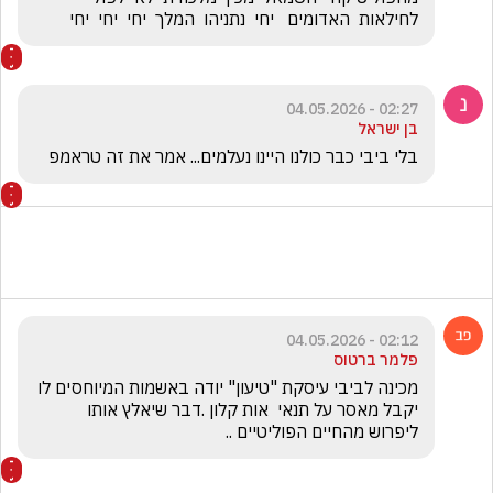
לחילאות  האדומים   יחי  נתניהו  המלך  יחי  יחי  יחי  
02:27 - 04.05.2026
בן ישראל
בלי ביבי כבר כולנו היינו נעלמים... אמר את זה טראמפ
02:12 - 04.05.2026
פלמר ברטוס
מכינה לביבי עיסקת "טיעון" יודה באשמות המיוחסים לו  
יקבל מאסר על תנאי  אות קלון .דבר שיאלץ אותו 
ליפרוש מהחיים הפוליטיים ..