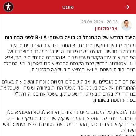
פוסט
20:13 - 23.06.2026
אבי סולומון
היעד החדש של המתנחלים: בנייה בשטחי A ו-B לפני הבחירות
מתחת לרדאר התקשורתי הרחב צומחת בשבועות האחרונים תנועת 
מתנחלים חדשה ונמרצת בשם פורום "הביתה". המטרה המוצהרת של 
הפורום אינה עוד הקמת מאחז מקומי או הרחבת התנחלות קיימת, אלא 
שינוי אסטרטגי מרחיק לכת: הקרסת הסכמי אוסלו באופן רשמי והתחלת 
את הפורום מובילים שני אבות שכולים, דמויות מוכרות ומשפיעות בעולם 
ההתנחלות: אליאב ליב
בנו דוד ז"ל בקרבות בעזה, ויהושע שרמן, ששכל את בנו יהודה ז"ל 
נכון לעכשיו, על המכתב ביוזמת הפורום, הקורא לביטול הסכמי אוסלו, 
חתמו בין היתר שר התפוצות עמיחי שיקלי, שר התרבות מיקי זוהר - וכן 
שר החקלאות אבי דיכטר, המכיר היטב את הסוגייה הנפיצה מימיו כראש 
השב"כ.