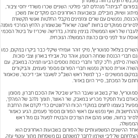
בפורום "הביתה" מנהלים לובי פוליטי. השניים שכרו משרדי יחסי ציבור, 
מיתוג ושיווק מובילים, ובשבועות האחרונים הם פוקדים את משכן 
הכנסת, נפגשים עם שרים ומזמינים מקבלי החלטות ואנשי תקשורת 
לסיורים ממוקדים בחוות "ש
לעברו של ראש הממשלה בנימין נתניהו, בדרישה שיכריז על ביטול הסכמי 
השרים בצלאל סמוטריץ', מיקי זוהר ועמיחי שיקלי כבר ביקרו במקום, כ
גם חברי הכנסת שמחה רוטמן, אוהד טל, אביחי בוארון וצבי סוכות. 
השרה סילמן, ח"כ קלנר וחברי כנסת נוספים הביעו תמיכה במאבק. עם 
השרה אורית סטרוק נפגשו חברי הפורום מספר פעמים, והביקורים 
במקום ממשיכים - כך למשל ראש השב"כ לשעבר אבי דיכטר, שכאמור 
סמוטריץ', שרק בשבוע שעבר הודיע שביטל את הסכם חברון, מסומן 
כאדם בעל תפקיד מכריע במאבק. שר האוצר, תומך נלהב של המהלך, 
מפעיל בעצמו לחצים במוקדי הכוח הרלוונטיים כדי לקדם את הרחבת 
ההתיישבות, ואף נפגש עם ראשי הפורום מספר פעמים, הגיע כאמור 
לסיור בחווה, שמע מהם את הצרכים והבטיח לפעול גם מול ראש 
הממשלה.
אחד ההישגים המשמעותיים של הפורום בשבועות האחרונים הוא 
הצלחתם של ליבי ושרמן לחבר למשנתם גם משפחות מתוך עוטף עזה, 