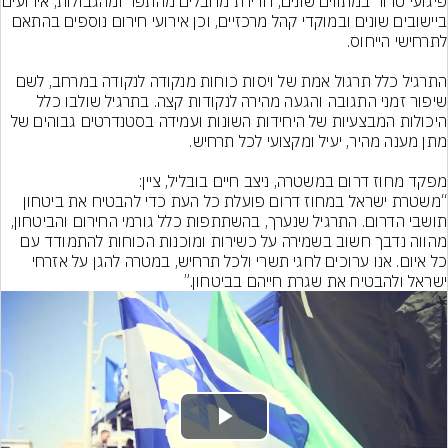
פיגועי טרור במתווים שונים, חדירת מ
ביישובים שונים ובמוקדי קהל מרכזיים, וכן אירועי חירום נוספים בהתאם 
התרגיל כלל תרגול אמת של ויסות כוחות מנקודה לנקודה במרחב, לשם 
שיפור זמני התגובה והגעה מהירה לנקודות קצה. בתרגיל שולבו כלל 
היכולות המבצעיות של היחידות השונות ועמידה בסטנדרטים גבוהים של 
“משטרת ישראל במחוז דרום פועלת כל העת כדי להבטיח את ביטחון 
תושבי הדרום. התרגיל שנערך, בהשתתפות כלל גורמי החירום והביטחון, 
מהווה נדבך חשוב בשמירה על כשירות ומוכנות הכוחות להתמודד עם 
כל איום. אנו ערוכים לחגי תשרי ולכל תרחיש, במטרה להגן על אזרחי 
ישראל ולהבטיח את שגרת חייהם בביטחון.”
Play