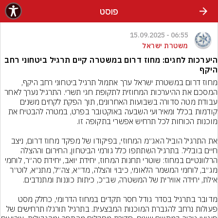
פוסט
06:55 - 15.09.2025
משטרת ישראל
היערכות לחגים: מחוז דרום במשטרה קיים תרגיל ביטחוני רחב
היקף
מחוז דרום במשטרת ישראל ערך אתמול תרגיל ביטחוני רחב היקף, 
המסכם את ההיערכות המחוזית לתקופת חגי תשרי. התרגיל נערך לאחר 
עבודת מטה סדורה בשבועות האחרונים, תוך הפקת לקחים משנים 
קודמות בכלל ומאירועי השבעה באוקטובר בפרט, במטרה להבטיח את 
את התרגיל הוביל האג״מ המחוזי, בפיקודו של מפקד מחוז דרום, ניצב 
חיים בובליל. בתרגיל השתתפו כלל גורמי הביטחון, החירום וההצלה 
הרלוונטיים במחוז: שוטרי תחנות המחוז, יחידת יואב, יחידת סה״ר, לוחמי 
מג״ב, לוחמי המשמר הלאומי, כיבוי והצלה, מד״א, צה״ל, מתנ״א, לוט״ר 
מדובר בתרגיל בסדר גודל חסר תקדים במחוז הדרומי, כחלק מסט 
פעולות נרחב להגברת המוכנות המבצעית. בתרגיל תורגלו תרחישים של 