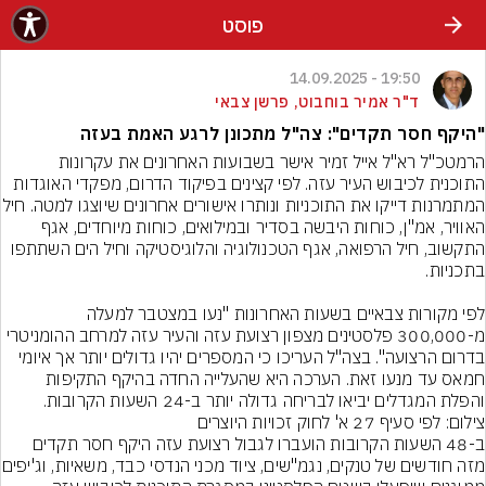
פוסט
19:50 - 14.09.2025
ד"ר אמיר בוחבוט, פרשן צבאי
"היקף חסר תקדים": צה"ל מתכונן לרגע האמת בעזה
הרמטכ"ל רא"ל אייל זמיר אישר בשבועות האחרונים את עקרונות 
התוכנית לכיבוש העיר עזה. לפי קצינים בפיקוד הדרום, מפקדי האוגדות 
המתמרנות דייקו את התוכניות ונותרו אישורים אחר
האוויר, אמ"ן, כוחות היבשה בסדיר ובמילואים, כוחות מיוחדים, אגף 
התקשוב, חיל הרפואה, אגף הטכנולוגיה והלוגיסטיקה וחיל הים השתתפו 
לפי מקורות צבאיים בשעות האחרונות "נעו במצטבר למעלה 
מ-300,000 פלסטינים מצפון רצועת עזה והעיר עזה למרחב ההומניטרי 
בדרום הרצועה". בצה"ל העריכו כי המספרים יהיו גדולים יותר אך איומי 
חמאס עד מנעו זאת. הערכה היא שהעלייה החדה בהיקף התקיפות 
והפלת המגדלים יביאו לבריחה גדולה יותר ב-24 השעות הקרובות.
צילום: לפי סעיף 27 א' לחוק זכויות היוצרים
ב-48 השעות הקרובות הועברו לגבול רצועת עזה היקף חסר תקדים 
מזה חודשים של טנקים, נגמ"שים,