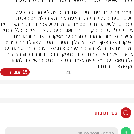
בצמרת צה"ל מדברים בימים האחרונים כי צה"ל יפתח את הפעולה 
בשיטה שעד כה לא נראתה ברצועת עזה והיא תכלול מסת אש נגד 
מספר גדול של יעדים מבוסס מודיעין מדויק שנאסף בחודשים האחר
על ידי אמ"ן, שב"כ, פיקוד הדרום ואוגדת עזה. קצינים ציינו כי כלל תוכנית 
האש והתקדמות התמרון מתואמת עם מפקדת השבויים והנעדרים 
בפיקודו של האלוף במיל' ניצן אלון במטרה במטרה לפעול ביתר זהירות 
במרחבים שבהם לפי הערכות יש חטופים. לפי הערכות, מח"ט העיר עזה 
עז א דין אל חדאד שמוגדר כיום כמפקד הבכיר ביותר בזרוע הצבאית 
של חמאס בעזה מקיף את עצמו בחטופים "כמגן אנושי" כדי למנוע 
תקיפה אווירית נגדו.
21
15 תגובות
15 תגובות
07:29 - 15.09.2025