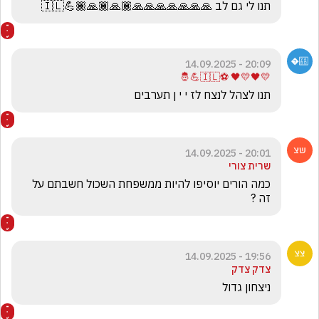
תנו לי גם לב 🙏🙏🙏🙏🙏🙏🙏🏾🙏🏾🙏🏾💪🇮🇱
20:09 - 14.09.2025
💛🖤💛🖤 ⚽🇮🇱💪🤴
תנו לצהל לנצח לז י י ן תערבים 
20:01 - 14.09.2025
שרית צורי
כמה הורים יוסיפו להיות ממשפחת השכול חשבתם על 
זה ? 
19:56 - 14.09.2025
צדק צדק
ניצחון גדול 