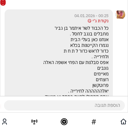
00:25 - 04.01.2026
נקודת ג'י 😋
אתם תתחילו לחיות בפחד יא מניאק .