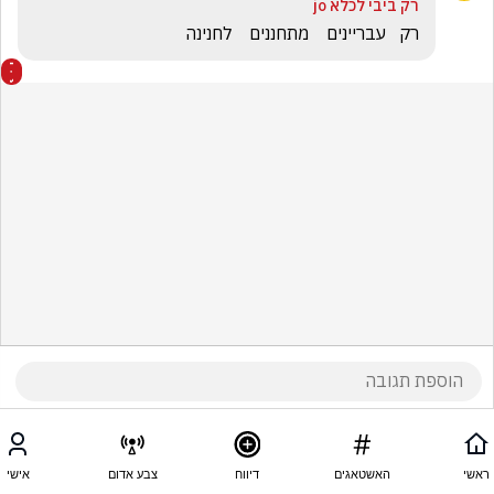
רק ביבי לכלא jo
רק   עבריינים    מתחננים    לחנינה
ראשי
האשטאגים
דיווח
צבע אדום
אישי