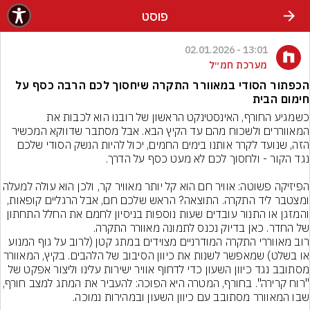
פוסט
13:01 - 02.01.2026
מערכת חמ״ל
הכפתור הסודי במאוורר התקרה שיחסוך לכם הרבה כסף על
חימום הבית
כשמגיע החורף, האינסטינקט הראשון של רובנו הוא לכבות את 
המאווררים ולשכוח מהם עד הקיץ הבא. אבל מסתבר שדווקא המכשיר 
הזה, שנועד לקרר אותנו בימים החמים, יכול להיות הנשק הסודי שלכם 
הפיזיקה פשוטה: אוויר חם הוא קל יותר מאוויר קר, ולכן הוא עולה 
ומצטבר ליד התקרה. התוצאה? הראש שלכם חם, אבל הרגליים קופאות, 
והמזגן או התנור עובדים שעות נוספות בניסיון לחמם את החלל התחתון 
של החדר. כאן בדיוק נכנס לתמונה מאוורר התקרה.
רוב מאווררי התקרה המודרניים מצוידים במתג קטן (לרוב על גוף המנוע 
או בשלט) שמאפשר לשנות את כיוון הסיבוב של הלהבים. בקיץ, המאוורר 
מסתובב נגד כיוון השעון כדי לדחוף אוויר ישירות עלינו וליצור אפקט של 
"רוח קרירה". בחורף, המטרה היא הפוכה: להעביר את המתג למ
שבו המאוורר מסתובב עם כיוון השעון ובמהירות נמוכה.