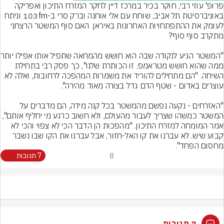
פרופ' עוזי רבי, חוקר בכיר במרכז דיין לחקר המזרח התיכון ואפריקה 
באוניברסיטת תל אביב, שוחח עם אלי אוחנה וברק סרי ב-103fm וניתח 
לעומק את ההתפתחויות האחרונות באיראן. האם סוף המשטר הרצחני 
"המשטר הגיע לנק
ממה שהוא חושש מטראמפ. זו הכותרת שלנו", כך פסק רבי בתחילת 
השיחה. "הם מתחילים להוריד את משמרות המהפכה לרחובות, ואלה לא 
"האזרחים - נקעה נפשם מהמשטר בכל קנה מידה, הם מדברים על 
המשטר כמשהו שצריך לעבור מהעולם, ולא חשוב כרגע מי יחליף אותם", 
אמר המומחה למזרח התיכון. "מהפכות הן הדבר הכי לא צפוי והכי לא 
קבוע שיש. לא עברנו את קו האל-חזור, אבל עברנו את הקו שבו נשבר 
מחסום הפחד".
8
7 תגובות
7 תגובות