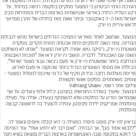
השנה. אף שלפי שעה לא ידוע על התרעה נקודתית, ההנחיה משקפת את 
הערכת גורמי הביטחון כי המצעד מתקיים בתקופה רגישה במיוחד, על 
רקע העלייה החדה באירועי אנטישמיות בארצות הברית והמתיחות סביב 
ישראל מאז ה-7 באוקטובר וביתר שאת מאז בחירתו של זוהרן ממדאני 
המצעד, שנחשב לאחד מאירועי התמי
המדינה, צפוי השנה להתקיים תחת אבטחה חסרת תקדים. מפקדת 
משטרת ניו יורק, ג'סיקה טיש, אמרה לקראת המצעד: "אנחנו לא משחקים 
השנה עם האבטחה". לדבריה, תושבי ניו יורק יראו את "תוכנית האבטחה 
הנרחבת ביותר שמשטרת ניו יורק אי פעם גיבשה עבור מצעד ישראל", 
הכוללת את מספר השוטרים הגדול ביותר שהוקצה אי פעם לאירוע, 
פריסת מצלמות רחבה ובידוק מקיף של כל מי שייכנס למסלול המצעד - 
צופים, משתתפים, ספקים ואנשי תקשורת.
צילום: אתר רשמי, Vahtang Unaev
המצעד, שיערך בשדרה החמישית במנהטן, יכלול אלפי צועדים. על אף 
שממדאני הודיע על החלטתו שלא להשתתף בצעידה, אנילה עלי, פעילה 
מוסלמית אמריקנית ילידת פקיסטן, עתידה להצעיד בה לראשונה קבוצה 
בראיון לניו יורק פוסט סיפרה הפעילה כי היא קיבלה איומים ונאמר לה 
"ללבוש אפוד מגן", אך הבהירה: "שום דבר לא ירתיע אותי". עוד הוסיפה 
כי דווקא בתקופה שבה האנטישמיות בארצות הברית נמצאת בשיא חסר 