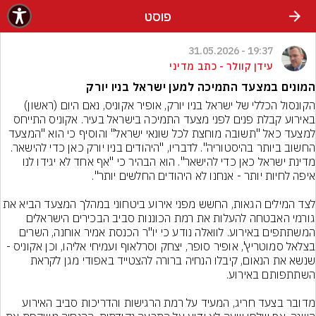
פוסט
19:37 - 31.05.2026
עידן קוולר - כתב מדיני
המונים במצעד התמיכה למען ישראל בניו יורק
הקונסול הכללי של ישראל בניו יורק, אופיר אקוניס, נאם היום (ראשון) 
באירוע קבלת פנים לפני מצעד התמיכה בישראל בעיר. אקוניס התייחס 
למצעד כאל "תשובה מוחצת לכל שונאי ישראל" והוסיף כי הוא "המצעד 
החשוב ביותר בהיסטוריה". לדבריו, "היהודים בניו יורק כאן כדי להישאר. 
מדינת ישראל כאן כדי להישאר". הוא הבהיר כי "אף אחד לא יגידו לנו 
לצד המילים הגאות, החשש מפני אירוע ביטחוני במהלך המצעד הבי
גורמי האבטחה להעלות את רמת הכוננות סביב הבכירים הישראלים 
המשתתפים באירוע. לוואלה נודע כי יו"ר הכנסת אמיר אוחנה, השרים 
בצלאל סמוטריץ', אופיר סופר, יצחק וסרלאוף ועמיחי אליהו, וכן אקוניס - 
שנשא את הנאום, קיבלו הנחיה ברורה להצטייד באפודי מגן לקראת 
מדובר בצעד חריג, המעיד על רמת הרגישות והדריכות סביב האירוע 