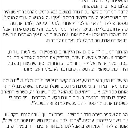
המשפחה", כתבה המנהלת.
צילום: באדיבות המשפחה
לדברי המחנך פוליקר שמתגורר במושב גבע כרמל, מהרגע הראשון היה 
ברור שניר לא יהיה עוד תלמיד בכיתה. "איך שהוא הגיע הוא נהיה מנהיג", 
מספר פוליקר. "הוא ידע לסחוף אחריו, לעמוד על שלו, לומר את מה 
שהוא חושב בלי להתבייש. הוא היה סמן ימני בכיתה קצת שמאלנית, אבל 
גם כשהתווכחו איתו - אהבו אותו. עם השנים ראינו איך הערכים נטמעים 
המחנך המשיך: "הוא סיים את הלימודים בהצטיינות, יצא לשנת שירות, 
ובאותה נשימה ידע לעשות שמח, להדליק את הכיתה, לאחד אותה. גם 
בכדורסל הוא היה אלוף - חדור מטרה, תחרותי, כזה שהניצחון בשבילו 
הקשר ביניהם, הוא מדגיש, לא היה קשר רגיל של מורה ותלמיד. "זו הייתה 
כיתה מאוד מיוחדת, ומעטים המחנכים שמלווים כיתה שש שנים. לקחתי 
אותם כפרויקט אישי. הייתי שם כשהוא קיבל רישיון נהיג
והייתה לו חברה, ברגעים השמחים וגם בקשים. הדברים שניר כתב לי 
הכיתה של ניר הייתה חלק מפרויקט "כיתת נחשון", שבמסגרתו הקדישו 
יום בשבוע ללימודי ערכים. "אמרנו להם שערכים חשובים יותר מפיזיקה", 
אומר פוליקר. "הכול חשוב, אבל לנטוע בנוער ערכים - זה בעיניי חשוב 