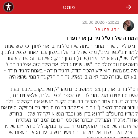
פוסט
20:21 - 20.06.2026
יואב איתיאל
המורה של רס"ל ניר בן ארי נפרד
דני פוליקר, שהיה מחנך הכיתה של רס"ל ניר בן ארי לאורך כל שש שנות 
לימודיו ב"כפר גלים", מתקשה לדבר עליו בלשון עבר לאחר שנפל בלבנון. 
"ילד שלי", הוא אומר היום (שבת) בגרון חנוק, כאילו גם עכשיו הוא עוד 
רואה אותו נכנס לכיתה. "שש שנים גידלתי את הילד הזה. אצל ניר הכול 
היה בעוצמות. הוא ידע להכיר תודה, להגיד תודה - באמת להגיד תודה - 
רס"ל ניר בן ארי, בן 21, ממושב כרם מהר"ל, נפל בקרב בלבנון בעת 
ששירת ביחידת מגלן. מנהלת בית הספר "כפר גלים", אלפא וינברגר, 
עדכנה בשבת אחר הצהריים בבשורה הקשה מנשוא את הקהילה: "בלב 
שבור ומסרב להאמין". ניר בן ארי למד במגמות 
לימודיו בתשפ"ב. "זהו אובדן שני וכבד מנשוא לקהילה שלנו - בחודש 
אחד", אזכרה המנהלת וינברגר את סמ"ר נועם המבורגר מעתלית 
שהאזכרה שלו צפויה להתקיים מחר בבוקר במקביל ליום הלווייתו של ניר 
בן ארי. "הלב נשבר אל מול החיים הצעירים שנגדעו והכאב העצום של 