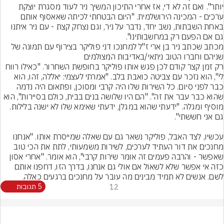
יותר". ואם זה לא די, אז אחרי התיכון המשיך ניר לעוד מסגרת יוצקת 
ערכים - המכינה הירושלמית. "היום הבטחתי לכיתה שאאסוף אותם 
באחת השבתות, נשב יחד, נדבר על ניר, וגם נצחק קצת - עם ניר איתנו 
גם אם הפעם רק במחשבותינו".
מכתב שכתב ניר בן ארי ז"ל למחנכו דני פוליקר בצירוף עם תמונה של 
שניהם וחברו הטוב ניתאי/באדיבות המצולמים
רק זמן קצר קודם לכן פגש אותו פוליקר בחופשת השחרור. "כאילו רווח 
לי", הוא נזכר עם צביטה כואבת בלב. "אמרתי לעצמי: יאללה, זהו, הוא 
כבר לפני סיום. כל השירות שלו היה קרבי ומסוכן, ופתאום היה נדמה 
שהוא כבר עבר את זה". "הם היו שלושה בנים בבית, כולם בסיירות", הוא 
מוסיף ומגלה. "ידעתי שהוא במגלן, ידעתי שאימא שלו לא ישנה בלילות. 
עכשיו, לצד האבל, פוליקר נשאר גם עם שאלה שמייסרת אותו. "אנחנו 
מחנכים את דור העתיד לערכים, לשירות משמעותי, לתת את הכי טוב 
שאפשר - והרבה פעמים זה אומר שירות קרבי", הוא אומר. "אחרי אסון 
כזה אי אפשר שלא לשאול אם אולי גם אנחנו, בדרך הזו, דחפנו אותם 
לשם. אנשים לא תמיד מבינים מה עובר על מחנכים ברגעים כאלה.
12
5 תגובות