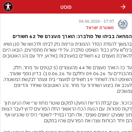
פוסט
17:07 - 04.06.2026
משטרת ישראל
המחאה בביתו של סולברג: הוארך מעצרם של 62 חשודים
בהמשך להפרת הסדר ההמונית וגרימת נזק לביתו ולרכושו של סגן נשיא 
בימ"ש עליון כבוד השופט סולברג, על ידי עשרות מתפרעים, הובאו היום 
עד כה הוארך מעצרם של 44 מהעצורים (5 קטינים עד מחר, חלק 
מהבגירים עד 09.06.26 וחלקם עד 10.06.26). בדיון נוסף שנערך, 
השופט הורה לשחרר 19 חשודים למעצרי בית ונעתר לבקשת המשטרה 
לעכב את ביצוע השחרור עד מחר. נהג האוטובוס שוחרר והדיונים 
כזכור, עם קבלת הדיווח הוזעקו למקום שוטרי מחוז ש״י ואלו הגיעו תוך 
דקות ספורות. עם הגעת הכח הראשוני החלו הפורעים לרוץ לעבר הצוות 
תוך שצעקו ״נאצים נאצים״, אלו חברו במיידי לשוטרי היס״מ שהגיעו אף 