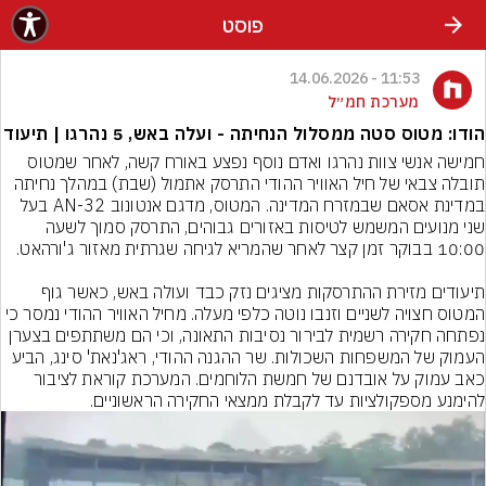
פוסט
11:53 - 14.06.2026
מערכת חמ״ל
הודו: מטוס סטה ממסלול הנחיתה - ועלה באש, 5 נהרגו | תיעוד
חמישה אנשי צוות נהרגו ואדם נוסף נפצע באורח קשה, לאחר שמטוס 
תובלה צבאי של חיל האוויר ההודי התרסק אתמול (שבת) במהלך נחיתה 
במדינת אסאם שבמזרח המדינה. המטוס, מדגם אנטונוב AN-32 בעל 
שני מנועים המשמש לטיסות באזורים גבוהים, התרסק סמוך לשעה 
תיעודים מזירת ההתרסקות מציגים נזק כבד ועולה באש, כאשר גוף 
המטוס חצויה לשניים וזנבו נוטה כלפי מעלה. מחיל האוויר ההודי נמסר כי 
נפתחה חקירה רשמית לבירור נסיבות התאונה, וכי הם משתתפים בצערן 
העמוק של המשפחות השכולות. שר ההגנה ההודי, ראג'נאת' סינג, הביע 
כאב עמוק על אובדנם של חמשת הלוחמים. המערכת קוראת לציבור 
להימנע מספקולציות עד לקבלת ממצאי החקירה הראשוניים.