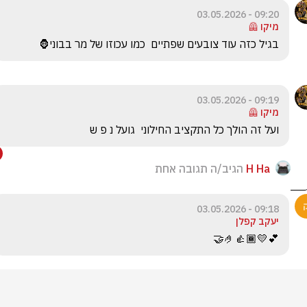
09:20 - 03.05.2026
מיקו 🦺
בגיל כזה עוד צובעים שפתיים  כמו עכוזו של מר בבוני🦍
09:19 - 03.05.2026
מיקו 🦺
ועל זה הולך כל התקציב החילוני  גועל נ פ ש
H Ha
הגיב/ה תגובה אחת
09:18 - 03.05.2026
יעקב קפלן
💕💛👍🏾🤌🤝