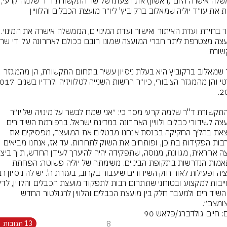
הממשלה אישרה היום (ראשון) את הצעתו של
עו״ד שמאלוב ברקוביץ היא בעלת ניסיון עשיר בתחום התקשורת, הן מהמגזר 
שר התקשורת ד"ר שלמה קרעי מסר כי: ״אני שמח לבשר על מינויה של יו״ר 
המועצה לשידורי כבלים ולוויין האחרונה במדינת ישראל. ברפורמת השידורים 
הנמצאת בהליך החקיקה בכנסת אנחנו מבטלים את המועצה, מפסיקים את 
מעורבות הפקידות בתוכן, ופותחים את השוק לתחרות. עד אז, אנחנו מביאים 
ההתאמות הנדרשות בתקופת הביניים. משימתה של יוליה פשוטה: הפחתת 
חוק השידורים ולמעבר חלק בין מועצת הכבלים והלווין לרגולטור החדש 
ומצם״.
: חיים גולדברג/פלאש 90
8
13 תגובות