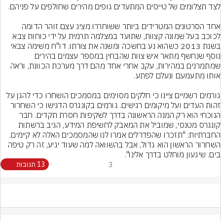
אחד הסרטונים המטרידים ביותר ששוחררו מציג עצם זוהר הדומה 
לכוכב בעל שמונה קצוות, שתועד במצלמה תרמית על ידי כוחות צבא 
בשנת 2013 כשהוא נע בחשכה ומשנה את צורתו. דו"ח משימה צבאי 
נוסף שנחשף מתאר איש צוות שהבחין במספר עצמים בהירים 
שמתמרנים במהירות, עקב אחרי אחד מהם דרך מערכת הכוונת, וראה 
גורמים רשמיים ציינו כי חלקים מסוימים במסמכים הושחרו כדי להגן על 
זהות העדים ועל מיקומים רגישים. גורמים בקונגרס הדגישו כי השחרור 
הנוכחי הוא רק המנה הראשונה בדרך לשקיפות חסרת תקדים. חבר 
קונגרס מטנסי, שמוביל את המאבק לחשיפת המידע, הגיב ברשתות 
החברתיות: "תזכרו שהפדרלים אמרו לנו שהמסמכים האלה לא קיימים. 
השחרור הראשון הוא גדול, אבל בהשוואה למה שעוד יגיע, זה רק טיפה 
בים. שיגעון מוחלט בדרך אלינו".
3
13 תגובות