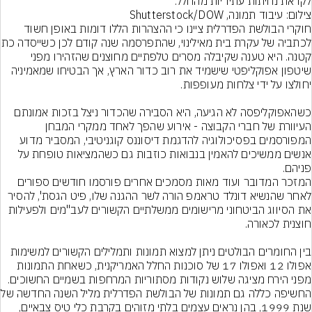
לקראת נחיתות עתידיות מהחלל.
צילום: עיבוד תמונה, Shutterstock/DOW
חוקרי הבולשת הפדרלית ציינו כי ההצהרות הללו דומות באופן חשוד 
לכתביה של עקרת בית מאילינוי
קטנה. היא טענה שקיבלה מסרים טלפתיים מחוצנים שהזהירו מפני 
שיטפון אפוקליפטי שישמיד את רוב כדור הארץ, אך הבטיחו שמאמיניה 
כשהאפוקליפסה לא הגיעה, היא הסבירה שהכדור ניצל בזכות אמונתם 
העיוורת של חברי הקבוצה - אירוע שהפך לאחד ממקרי המבחן 
המפורסמים בפסיכולוגיה להדגמת דיסוננס קוגניטיבי, המסביר מדוע 
אנשים ממשיכים להאמין בנבואות כוזבות גם כשהמציאות טופחת על 
פניהם.
המזכר המדובר ועוד מאות מסמכים אחרים פורסמו חודשים ספורים 
לאחר שהנשיא דונלד טראמפ הורה לשר ההגנה שלו, פיט הגסת', להסיר 
את הסיווג הביטחוני מרישומים ממשלתיים הקשורים לעב"מים ולפעילות 
בין החומרים הבולטים ניתן למצוא תמונות ותמלילים הקשורים למשימות 
אפולו 12 ואפולו 17 של סוכנות החלל האמריקנית, כשאחת התמונות 
מפני הירח מציגה שלוש נקודות מסתוריות המרחפות בשמיים החשוכים. 
החשיפה כללה גם תמונו
שנת 1999, בהן נראים עצמים בלתי מזוהים בקרבת כלי טיס צבאיים, 