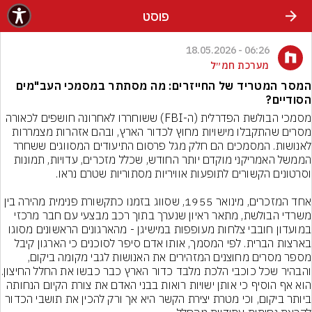
פוסט
06:26 - 18.05.2026
מערכת חמ״ל
המסר המטריד של החייזרים: מה מסתתר במסמכי העב"מים
הסודיים?
מסמכי הבולשת הפדרלית (ה-FBI) ששוחררו לאחרונה חושפים לכאורה 
מסרים שהתקבלו מישויות מחוץ לכדור הארץ, ובהם אזהרות מצמררות 
לאנושות. המסמכים הם חלק מגל פרסום התיעודים המסווגים ששחרר 
הממשל האמריקני מוקדם יותר החודש, שכלל מזכרים, עדויות, תמונות 
אחד המזכרים, מינואר 1955, שסווג בזמנו כתקשורת פנימית מהירה בין 
משרדי הבולשת, מתאר ראיון שנערך בתוך רכב מבצעי עם חבר מרכזי 
במועדון חובבי צלחות מעופפות במישיגן - מהארגונים הראשונים מסוגו 
בארצות הברית. לפי המסמך, אותו אדם סיפר לסוכנים כי הארגון קיבל 
מספר מסרים מחוצנים המזהירים את האנושות לגבי מקומה ביקום, 
והבהיר שכל כוכבי הלכת מלבד 
הוא אף הוסיף כי אותן ישויות רואות בבני האדם את צורת הקיום הנחותה 
ביותר ביקום, וכי מטרת יצירת הקשר היא אך ורק להכין את תושבי הכדור 