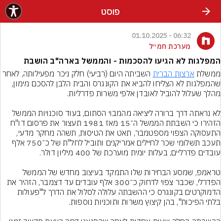
פוסט
06:32 - 01.10.2025
מערכת חמ״ל
המפלגות לא הגיעו להסכמות - והממשל בארה"ב הושבת
ממשלת 
ארצות הברית
 השביתה היום (רביעי) חלק ניכר מפעילותה, לאחר 
שהמפלגות לא הצליחו להביא את הקונגרס והבית הלבן להסכם מימון, 
לא נראתה דרך ברורה ליציאה מהמבוי הסתום, בעוד סוכנויות הממשל 
הזהירו כי השבתת הממשל ה־15 מאז 1981 תעצור את פרסום דו"ח 
התעסוקה הצפוי מספטמבר, תאט את הטיסות, תשהה מחקר מדעי, 
תעכב תשלומי שכר לחיילים אמריקנים ותוביל לחל"ת של כ־750 אלף 
טראמפ, שמסע הבחירות שלו התמקד בעיצוב מחדש של הממשל 
הפדרלי, שכבר צפוי לדחוק כ־300 אלף עובדים עד דצמבר, הזהיר את 
הדמוקרטים בקונגרס כי ההשבתה עלולה לסלול את הדרך ל"פעולות 