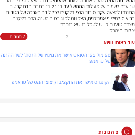
ההשבתה החלה שעות אחדות לאחר שהסנאט דחה הצעת תקציב זמני 
שנועדה לשמור על פעילות הממשל עד ה־21 בנובמבר. הדמוקרטים 
התנגדו להצעה עקב סירוב הרפובליקנים לכלול בה הארכה של הטבות 
בריאות למיליוני אמריקנים, הצפויות לפוג בסוף השנה. הרפובליקנים 
מצדם טוענים כי יש לטפל בנושא בנפרד.
צילום: רויטרס
2
2 תגובות
עוד באותו נושא
50 מול 51: הסנאט אישר את מינויו של הגסת' לשר ההגנה
של טראמפ
הקונגרס אישר את התקציב וקיצוצי המס של טראמפ
2 תגובות