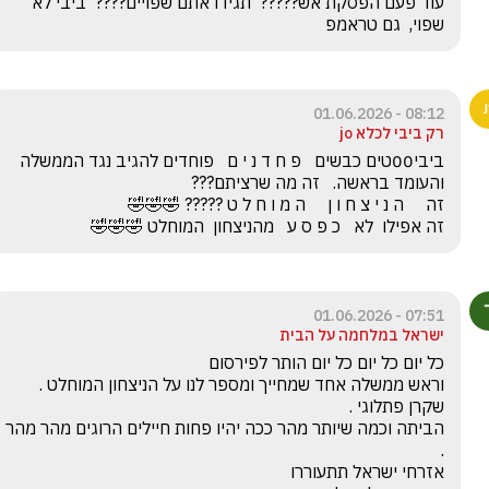
עוד פעם הפסקת אש?????  תגידו אתם שפויים????  ביבי לא 
שפוי,  גם טראמפ
08:12 - 01.06.2026
רק ביבי לכלא jo
ביבי00טים כבשים   פ ח ד נ י ם   פוחדים להגיב נגד הממשלה 
זה אפילו  לא   כ פ ס ע   מהניצחון  המוחלט 🤣🤣🤣
07:51 - 01.06.2026
ישראל במלחמה על הבית
הביתה וכמה שיותר מהר ככה יהיו פחות חיילים הרוגים מהר מהר 