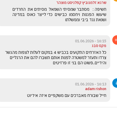
שרגא זלמנוביץ קפלניסט מוצהר
חשיפה :   מסתבר שמסיתי השמאל  מסיתים את  החרדים  
שיעשו  הפגנות  ויחסמו  כבישים  כדי לייצר  כאוס  במדינה  
ושנאת נגד ביבי וממשלתו
16:15 - 01.06.2026
מקס סבג
כל האזרחים התקועים בכביש 4 במקום לעלות לצפות מהגשר 
צרדו ותעזר למשטרה לפנות אותם תשברו להם את הרגליים 
והידיים..פשוט הם בני זו פרזיטים
16:13 - 01.06.2026
adam rishon
חייל שבורח מאברכים עם משקפיים איזה אידיוט 