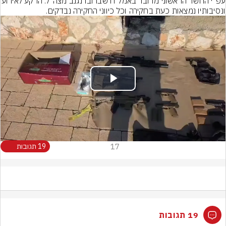
עפ"י החשד הראשוני מדובר באמל"ח שברובו נגנב
ונסיבותיו נמצאות כעת בחקירה וכל כיווני החקירה נבדקים.
Play
Video
17
19 תגובות
19 תגובות