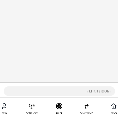
ראשי
האשטאגים
דיווח
צבע אדום
אישי