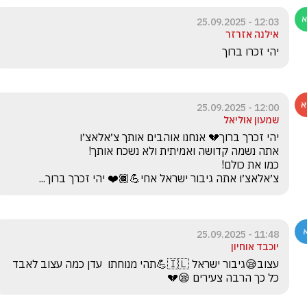
12:03 - 25.09.2025
אילנה אזרזר
יהי זכרו ברוך
12:00 - 25.09.2025
שמעון אוליאל
צ׳אלאצ׳ו אתה גיבור ישראל אחי💪🏾❤️ יהי זכרך ברוך...

11:48 - 25.09.2025
יוכבד אוחיון
עצוב😪גיבור ישראל 🇮🇱💪תהי מנוחתו  עדן כמה עצוב לאבד 
כל כך הרבה צעירים 😪💔