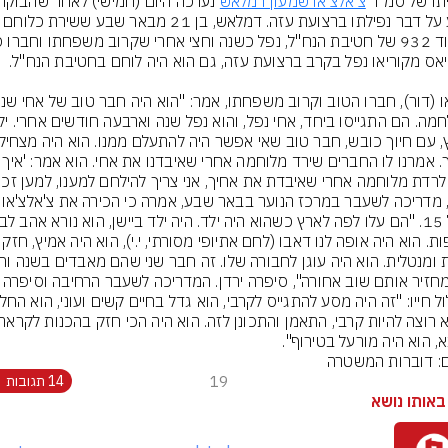
יתו של סמ"ר 
צ'אלצ'או שמעון דמלאש
נודע על דבר נפילתו ברצועת עזה. דמלאש, בן 21 מבאר ש
 לרדת מלוחמה אחרי שאיבדת את אחיך, אני צריך להילחם למענו, למען זכרו
ירדן, מדריכה לשעבר במרכז הנוע
ולאפות. הוא היה אופה לנו דאבו (לחם אתיופי מ
, הוא היה מורעל בטירוף".
ם: דוברות המשטרה
19
14 תגובות
באותו נושא