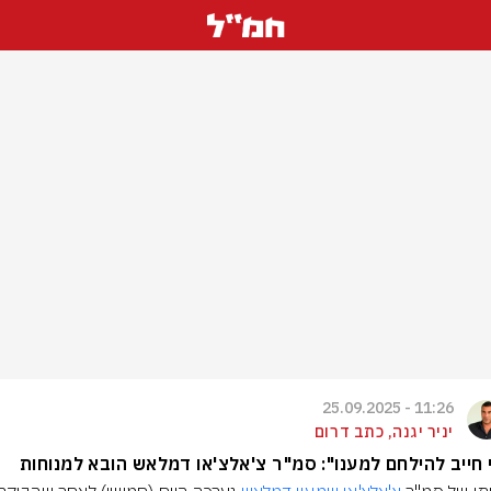
11:26 - 25.09.2025
יניר יגנה, כתב דרום
 חייב להילחם למענו": סמ"ר צ'אלצ'או דמלאש הובא למנוחות