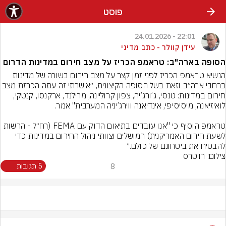
פוסט
22:01 - 24.01.2026
עידן קוולר - כתב מדיני
הסופה בארה"ב: טראמפ הכריז על מצב חירום במדינות הדרום
הנשיא טראמפ הכריז לפני זמן קצר על מצב חירום בשורה של מדינות 
ברחבי ארה״ב וזאת בשל הסופה הקיצונית, ״אישרתי זה עתה הכרזת
חירום במדינות: טנסי, ג’ורג’יה, צפון קרוליינה, מרילנד, ארקנסו, קנטקי, 
טראמפ הוסיף כי "אנו עובדים בתיאום הדוק עם FEMA (רח״ל - הרשות 
לשעת חירום האמריקנית) המושלים וצוותי ניהול החירום במדינות כדי 
להבטיח את ביטחונם של כולם.״
צילום: רויטרס
8
5 תגובות