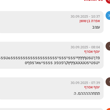
10:37 - 30.09.2025
אפרת בן שושן
עצוב
08:04 - 30.09.2025
יוסף אסרף
פדךט5טףףףף555⁵
⁵ט5ט5⁵טטטטטףףץקרפ3פ3 6⁶5555אר5פף0 
07:39 - 30.09.2025
יוסף אסרף
תתחהההההמ. ה 