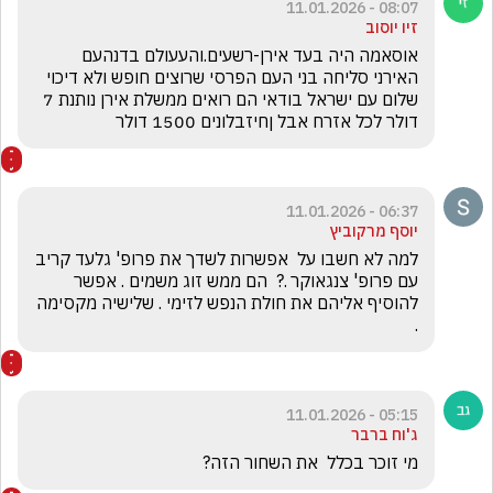
08:07 - 11.01.2026
זיו יוסוב
אוסאמה היה בעד אירן-רשעים.והעעולם בדנהעם 
האירני סליחה בני העם הפרסי שרוצים חופש ולא דיכוי 
שלום עם ישראל בודאי הם רואים ממשלת אירן נותנת 7 
דולר לכל אזרח אבל ןחיזבלונים 1500 דולר
06:37 - 11.01.2026
יוסף מרקוביץ
למה לא חשבו על  אפשרות לשדך את פרופ' גלעד קריב 
עם פרופ' צנגאוקר .?  הם ממש זוג משמים . אפשר 
להוסיף אליהם את חולת הנפש לזימי . שלישיה מקסימה 
.
05:15 - 11.01.2026
ג'וח ברבר
מי זוכר בכלל  את השחור הזה?