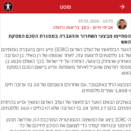
פוסט
14:55 - 29.01.2026
אביחי חיים - כתב בריאות ורווחה
הסתיימו מבצעי השחרור וההעברה במסגרת הסכם הפסקת
האש
הוועד הבינלאומי של הצלב האדום (ICRC) סייע היום בהעברת 
של 15 פלסטינים לרצועת עזה, לאחר שגופתו של רן גואילי, בן הערובה 
האחרון שהוחזק ברצועה, הוחזרה על ידי ישראל. בכך הושלם מבצע בן 
מספר חודשים שהוביל לאיחוד משפחות וסייע ביישום הסכם הפסקת 
המבצע החל באוקטובר, עם שחרורם והשבתם של 20 בני ערובה חיים 
בשלבים הבאים הוועד הבינלאומ
ה-ICRC ביצע את המשימה ההומניטרית המורכבת הזו, שדרשה תכנון 
לוגיסטי ובטיחותי קפדני כדי לצמצם את הסיכון לחייהם של כל 