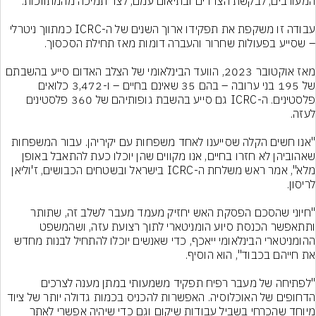
עבודה זו משקפת את תפקידו ארוך השנים של ה-ICRC כמתווך ניטרלי 
מאז אוקטובר 2023, הוועד הבינלאומי של הצלב האדום סייע בהשבתם 
של 195 בני ערובה – בהם 35 שאינם בחיים – ו-3,472 כלואים 
פלסטינים. ה-ICRC גם סייע בהשבת גופותיהם של 360 פלסטינים 
"אנו חשים הקלה שסייענו לאחד משפחות עם יקיריהן. עבור המשפחות 
שאהוביהן לא חזרו בחיים, אנו מקווים שהן יוכלו כעת להתאבל באופן 
מלא", אמר ראש משלחת ה-ICRC בישראל ובשטחים הכבושים, ז'וליאן 
"חיוני שהסכם הפסקת האש יחזיק מעמד מעבר לשלב זה, שתותר 
ותתאפשר הכנסת סיוע הומניטארי לתוך רצועת עזה, ושהמשפט 
ההומניטארי הבינלאומי ייאכף, כדי שאנשים יוכלו להתחיל לבנות מחדש 
"לפתיחה של מעבר רפיח תפקיד משמעותי במתן מענה לצרכים 
הדחופים של האוכלוסיה. האפשרות להכניס בכמות גדולה יותר של ציוד 
מיוחד שהכרחי בשביל עבודות שיקום וגם כדי שיהיה אפשרי לאתר 