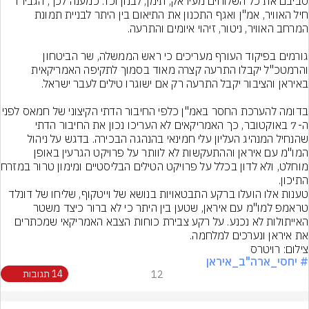
סביבם את כל השלוחים מעיראק, תימן, לבנון וכו'. כמענה לכך, הגבירו 
חיל האוויר, אמ"ן ואגף התכנון את התיאום בין היתר לבניית תמונת 
גורמים בפיקוד העורף מעריכים כי ראש הממשלה, שר הביטחון 
והרמטכ"ל יקבלו התרעה קצרה מאוד בסמוך לתקיפה האמריקאית 
בדומה להערכת החסר באמ"ן כלפי החיבור הדתי ה
ה-7 באוקטובר, כך האמריקאים לא העריכו נכון את החיבור הדתי 
שהנחיל המנהיג העליון עלי חמינאי בהנהגה הבכירה. בדגש על ניהול 
המו"מ עם איראן וההתעקשות לא לוותר על פרויקט הגרעין באופן 
מוחלט, ולא לדון 
טענות אלו הועלו ברקע התבטאויות בנושא של וייטקוף, שליחו של דונלד 
טראמפ למו"מ עם איראן, שטען בין היתר כי לא ברור כיצד משטר 
האייתולות לא נכנע. על רקע צבירת כוחות הצבא האמריקאי שמכתרים 
את איראן ונערכים למלחמה.
צילום: רויטרס
# יחסי_ארה"ב_איראן
12
14 תגובות