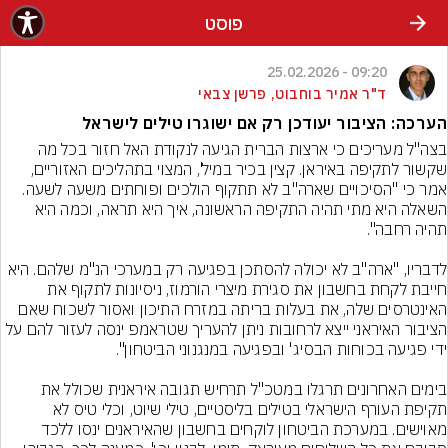
פוסט
09:20 - 25.02.2026
ד"ר אמיר בוחבוט, פרשן צבאי
הערכה: הציבור יעודכן רק אם ישוגרו טילים לישראל
בצה"ל מעריכים כי ארצות הברית הגיעה לנקודת האל חזור בכל מה 
שקשור לתקיפה באיראן. קצין בכיר במיל', המצוי בתהליכים האזוריים, 
אמר כי "הסיכויים שארה"ב לא תתקוף הולכים ופוחתים משעה לשעה. 
השאלה היא מתי תהיה התקיפה הראשונה, איך היא תראה, וכמה היא 
לדבריו, "ארה"ב לא יכולה להסתכן בפגיעה רק במערכי הנ"מ שלהם. היא 
חייבת לקחת בחשבון את סגירת מיצרי הורמוז, ניסיונות לתקוף את 
האינטרסים שלה, את בעלות בריתה במזרח התיכון ואסור לשכוח שאם 
הציבור האיראני ייצא לרחובות ניתן להעריך שטראמפ ינסה לעזור להם על 
בימים האחרונים תרגלו במטכ"ל תרחיש תגובה איראנית שכולל את 
תקיפת העורף הישראלי בטילים בליסטיים, טילי שיוט, וכלי טיס לא 
מאוישים. במערכת הביטחון לוקחים בחשבון שהאיראנים ינסו ללכד 