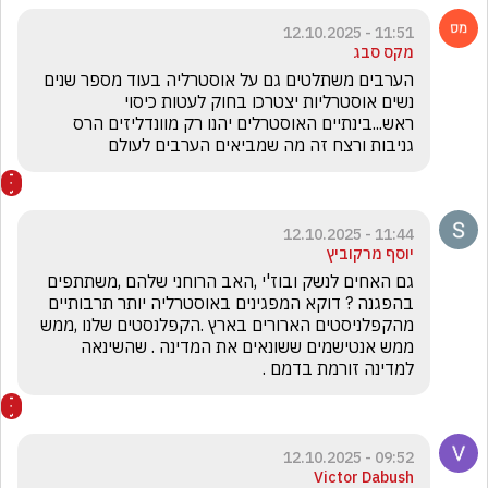
11:51 - 12.10.2025
מקס סבג
הערבים משתלטים גם על אוסטרליה בעוד מספר שנים 
נשים אוסטרליות יצטרכו בחוק לעטות כיסוי 
ראש...בינתיים האוסטרלים יהנו רק מוונדליזים הרס 
גניבות ורצח זה מה שמביאים הערבים לעולם
11:44 - 12.10.2025
יוסף מרקוביץ
גם האחים לנשק ובוז'י ,האב הרוחני שלהם ,משתתפים 
בהפגנה ? דוקא המפגינים באוסטרליה יותר תרבותיים 
מהקפלניסטים הארורים בארץ .הקפלנסטים שלנו ,ממש 
ממש אנטישמים ששונאים את המדינה . שהשינאה 
למדינה זורמת בדמם . 
09:52 - 12.10.2025
Victor Dabush