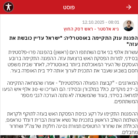
פוסט
08:01 - 12.10.2025
גיא אלסטר - ראש דסק החוץ
הפגנת ענק התקיימה באוסטרליה: "ישראל עדיין כובשת את
עזה"
עשרות אלפי בני אדם השתתפו היום (ראשון) בהפגנה פרו-פלסטינית 
בסידני, למרות הפסקת האש ברצועת עזה. ההפגנה התקיימה ברובע 
העסקים של העיר המאוכלסת ביותר באוסטרליה, לאחר שבית משפט 
המארגנים - "קבוצת הפעולה הפלסטינית" - אמרו שהמחאה התקיימה 
ב-27 מוקדים, כולל במלבורן ובסידני. הם העריכו ש-30 אלף איש הגיעו 
למחאה בסידני, בעוד שהמשטרה לא נתנה הערכה לגבי מספר 
ההפגנות התקיימו על רקע כניסת הפסקת האש בעזה לתוקף ולקראת 
השלמת השלב הראשון בתכנית של נשיא ארצות הברית דונלד טראמפ, 
הכוללת את שחרור החטופים תמורת נסיגה חלקית של צה"ל ושחרור 
מחבלים.