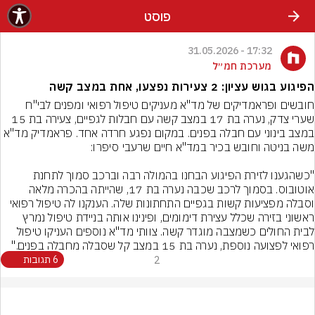
פוסט
17:32 - 31.05.2026
מערכת חמ״ל
הפיגוע בגוש עציון: 2 צעירות נפצעו, אחת במצב קשה
חובשים ופראמדיקים של מד"א מעניקים טיפול רפואי ומפנים לבי"ח 
שערי צדק, נערה בת 17 במצב קשה עם חבלות לגפיים, צעירה בת 15 
במצב בינוני עם חבלה בפנים. במקום נפגע חרדה אחד. פראמדיק מד"א 
"כשהגענו לזירת הפיגוע הבחנו בהמולה רבה וברכב סמוך לתחנת 
אוטובוס. בסמוך לרכב שכבה נערה בת 17, שהייתה בהכרה מלאה 
וסבלה מפציעות קשות בגפיים התחתונות שלה. הענקנו לה טיפול רפואי 
ראשוני בזירה שכלל עצירת דימומים, ופינינו אותה בניידת טיפול נמרץ 
לבית החולים כשמצבה מוגדר קשה. צוותי מד"א נוספים העניקו טיפול 
רפואי לפצועה נוספת, נערה בת 15 במצב קל שסבלה מחבלה בפנים."
2
6 תגובות