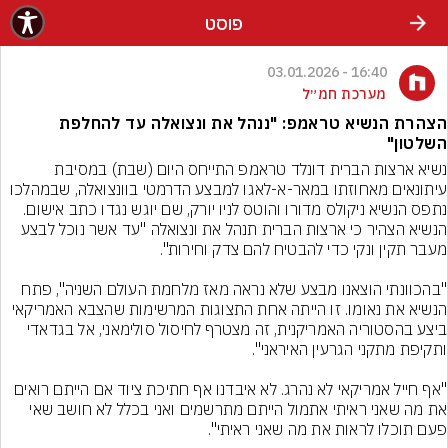
פוסט
16:40 - 03.01.2026
מערכת חמ״ל
הצהרת הנשיא טראמפ: "ננהל את ונצואלה עד להחלפת
השלטון"
נשיא ארצות הברית דונלד טראמפ התייחס היום (שבת) במסיבת 
עיתונאים מאחוזתו במאר-א-לאגו למבצע הדרמטי בוונצואלה, שבמהלכו 
נתפס הנשיא ניקולס מדורו והוטס לניו יורק, שם יוגש נגדו כתב אישום. 
הנשיא הצהיר כי ארצות הברית תנהל את ונצואלה "עד אשר נוכל לבצע 
"בהכוונתי הוצאנו מבצע שלא נראה מאז מלחמת העולם השניה", פתח 
הנשיא את נאומו. זו הייתה אחת התצוגות המרשימות שהצבא האמריקאי 
ביצע בהסטוריה האמריקנית, זה מצטרף לחיסול סולימאני, אל בגדאדי 
"אף חייל אמריקאי לא נהרג. לא איבדנו אף חתיכת ציוד אם הייתם רואים 
את מה שאני ראיתי אתמול הייתם מתרשמים ואני בכלל לא חושב שאי 