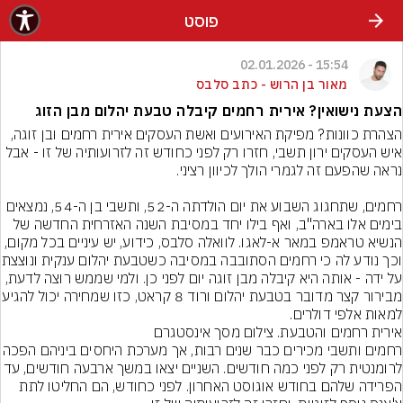
פוסט
15:54 - 02.01.2026
מאור בן הרוש - כתב סלבס
הצעת נישואין? אירית רחמים קיבלה טבעת יהלום מבן הזוג
הצהרת כוונות? מפיקת האירועים ואשת העסקים אירית רחמים ובן זוגה, 
איש העסקים ירון תשבי, חזרו רק לפני כחודש זה לזרועותיה של זו - אבל 
רחמים, שתחגוג השבוע את יום הולדתה ה-52, ותשבי בן ה-54, נמצאים 
בימים אלו בארה"ב, ואף בילו יחד במסיבת השנה האזרחית החדשה של 
הנשיא טראמפ במאר א-לאגו. לוואלה סלבס, כידוע, יש עיניים בכל מקום, 
וכך נודע לה כי רחמים הסתובב
על ידה - אותה היא קיבלה מבן זוגה יום לפני כן. ולמי שממש רוצה לדעת, 
מבירור קצר מדובר בטבעת יהלום ורוד 8 ק
למאות אלפי דולרים.
אירית רחמים והטבעת. צילום מסך אינסטגרם
רחמים ותשבי מכירים כבר שנים רבות, אך מערכת
לרומנטית רק לפני כמה חודשים. השניים יצאו במשך ארבעה חו
הפרידה שלהם בחודש אוגוסט האחרון. לפני כחודש, הם החליטו לתת 