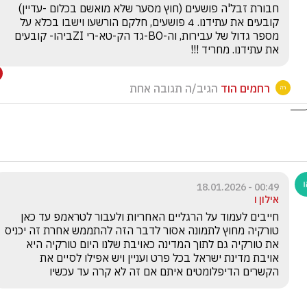
חבורת זבל'ה פושעים (חוץ מסער שלא מואשם בכלום -עדיין) 
קובעים את עתידנו. 4 פושעים, חלקם הורשעו וישבו בכלא על 
מספר גדול של עבירות, וה-BO-גד הק-טא-רי ZIביהו- קובעים 
את עתידנו. מחריד !!!
רחמים הוד
הגיב/ה תגובה אחת
00:49 - 18.01.2026
אילון ו
חייבים לעמוד על הרגליים האחריות ולעבור לטראמפ עד כאן 
טורקיה מחוץ לתמונה אסור לדבר הזה להתממש אחרת זה יכניס 
את טורקיה גם לתוך המדינה כאויבת שלנו היום טורקיה היא 
אויבת מדינת ישראל בכל פרט ועניין ויש אפילו לסיים את 
הקשרים הדיפלומטים איתם אם זה לא קרה עד עכשיו