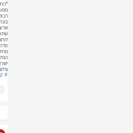
ישרא
צילו
# קב