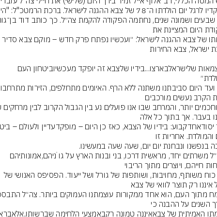
והעצמאות שלישראלבארצו...בידיו שלצבא זה יופקד מעכשיוביטחון העם 
בצה״ל משרתים יחד, מראשית דרכו, בני ובנות הארץ על גו ֹניהם,אמונותיהם 
הזה כוח משותף, מחויבות, ושותפות של גורל ושל ייעוד. הפסיפס האנושי של 