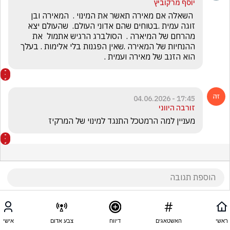
יוסף מרקוביץ
 השאלה אם מאירה תאשר את המינוי .  המאירה ובן 
זוגה עמית .בטוחים שהם אדוני העולם.  שהעולם יצא 
מהרחם של המיארה .  הסולברג הרגיש אתמול  את 
ההנחיות של המאירה .שאין הפגנות בלי אלימות . בעלך 
הוא הזנב של מאירה ועמית . 
17:45 - 04.06.2026
זורבה היווני
מעניין למה הרמטכל התנגד למינוי של המרקיז
ראשי
האשטאגים
דיווח
צבע אדום
אישי