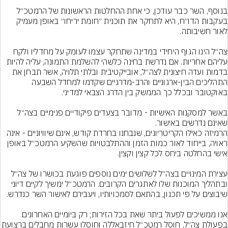
בנוסף, השר כבר עודכן, כי אחת ההחלטות הראשונות של הרמטכ״ל 
בעקבות הדו״ח, היא לתחקר את תוכנית ״חומת יריחו״ באופן מעמיק 
צה״ל הינו הגוף היחידי במדינה שתחקר עצמו לעומק על מחדליו ולקח 
עליהם אחריות. אם נדרשת בחינה כלשהי להשלמת התמונה, עליה להיות 
בדמות ועדה חיצונית לצה״ל, אובייקטיבית ובלתי תלויה, אשר תבחן את 
התהליכים הבין-ארגוניים והרב-מדרגיים שקדמו למחדל השבעה 
באשר למסקנות האישיות - מדובר בצעדים פיקודיים פנימיים בצה״ל 
הרמיזה כאילו הקריטריונים, שנבחנו בחרדת קודש, אינם שיוויוניים - אינה 
ראויה, בייחוד לאור כמות הזמן וההתלבטויות שהשקיע הרמטכ״ל באופן 
עצירת המינויים בצה״ל לשלושים ימים נוספים פוגעת בכושרו של צה״ל 
ובתהליך המוכנות שלו לאתגרים הקרובים. הרמטכ״ל ימשיך לקיים דיוני 
אנו ממשיכים לפעול ביתר שאת בכל הזירות; רק ביומיים האחרונים 
בפעולת צה״ל, חוסל רמטכ״ל חיזבאללה וחוסלו עשר