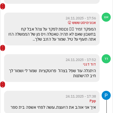
17:56 - 24.11.2025
אנונימיסט ששש 🤫
המפקד זמיר 🧏‍♂️ נכנסת לפקד על צהל אבל קח 
בחשבון שאם לא תהיה טאטלה ויס מן של הממשלה הזו 
אתה תעוף על טיל. שמור על הזנב שלך...
17:52 - 24.11.2025
דוד דגני
היתגלה עוד שפל בצהל  פרוטקציות  שמור לי ושמור לך  
חיב להישתנות
17:38 - 24.11.2025
Ppp
איך אני אוהב את היועצת..עושה לפחי אשפה בית ספר