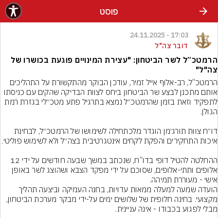
פוסט
17:03 - 24.11.2025
דובר צה"ל
הרמטכ”ל לשר הביטחון: "עצירת המינויים פוגעת בכושרו של
צה"ל"
הרמטכ”ל, רב-אלוף אייל זמיר, עודכן הבוקר מהתקשורת על התהליכים 
אותם מתכנן לבצע שר הביטחון ביחס לצוות הבדיקה שהקים עם כניסתו 
לתפקיד וזאת בזמן שהרמטכ״ל נמצא בתרגיל פתע מטכ״לי בגזרת רמת 
דו״ח צוות תורג׳מן הוגדר מלכתחילה לשימושו של הרמטכ״ל, לבחינת 
ההחלטה להטיל דופי בדו”ח, שנכתב במשך שבעה חודשים על ידי 12 
אלופים ותתי-אלופים, שסוכם על ידי מפקד הצבא ושהוצג לשר באופן 
הועדה שמעה למעלה ממאות עדויות, בחנה העמיקה וביצעה תהליך 
מקצועי. בחינה חלופית של שלושים ימים על-ידי מבקר מערכת הביטחון, 