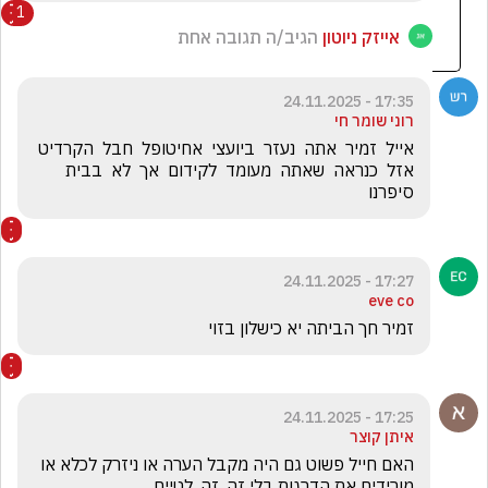
1
אייזק ניוטון
הגיב/ה תגובה אחת
17:35 - 24.11.2025
רוני שומר חי
אייל  זמיר  אתה  נעזר  ביועצי  אחיטופל  חבל  הקרדיט  
אזל  כנראה  שאתה  מעומד  לקידום  אך  לא  בבית  
סיפרנו
17:27 - 24.11.2025
eve co
זמיר חך הביתה יא כישלון בזוי 
17:25 - 24.11.2025
איתן קוצר
האם חייל פשוט גם היה מקבל הערה או ניזרק לכלא או 
מורידים את הדרגות בלי זה. זה. לטייח