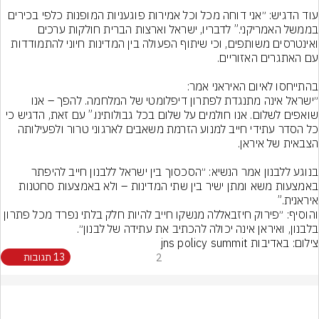
עוד הדגיש: ״אני דוחה מכל וכל אמירות פוגעניות המופנות כלפי בכירים 
בממשל האמריקני.” לדבריו, ישראל וארצות הברית חולקות ערכים 
ואינטרסים משותפים, וכי שיתוף הפעולה בין המדינות חיוני להתמודדות 
״ישראל אינה מתנגדת לפתרון דיפלומטי של המלחמה. להפך – אנו 
שואפים לשלום. אנו חולמים על שלום בכל גבולותינו.” עם זאת, הדגיש כי 
כל הסדר עתידי חייב למנוע הזרמת משאבים לארגוני טרור ולפעילותה 
בנוגע ללבנון אמר הנשיא: ״הסכסוך בין ישראל ללבנון חייב להיפתר 
באמצעות משא ומתן ישיר בין שתי המדינות – ולא באמצעות סחטנות 
והוסיף: ״פירוק חיזבאללה מנשקו חייב להיות חלק בלתי נפרד מכל פתרון 
בלבנון, ואיראן אינה יכולה להכתיב את עתידה של לבנון״.
צילום: באדיבות jns policy summit
2
13 תגובות