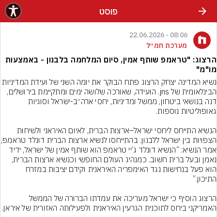
פוסט
08:06 - 22.06.2026
מערכת חמ״ל
הרצוג: "טראמפ שותף אמין, סיום המלחמה בלבנון - באמצעות
מו"מ"
נשיא המדינה יצחק הרצוג פתח הבוקר את יומה השני של ועידת המדיניות 
הבינלאומית של jns. הועידה, שאורכה שלושה ימים ומתקיימת בירושלים, 
דנה בנושאי ביטחון, ממשל ומדיניות, יחסי ארה״ב-ישראל וסוגיות 
הנשיא התייחס ליחסי ישראל–ארצות הברית, לאיום האיראני ולשיחות 
הצפויות בין ישראל ללבנון. בהתייח
אמר הנשיא: “הנשיא דונלד ג’יי טראמפ הוא שותף אמין של ישראל, ידיד 
נאמן ובעל ברית חשוב. כמנהיג העולם החופשי וכנשיא ארצות הברית, 
הוא פעל בנחישות נגד האימפריה האיראנית וקידם יציבות במזרח 
הרצוג הוסיף כי ישראל מעריכה את עמדתו הברורה של הממשל 