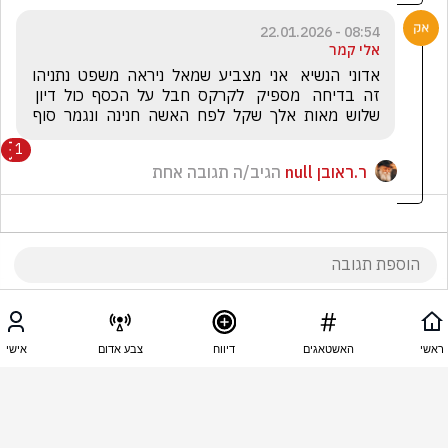
08:54 - 22.01.2026
אלי קמר
אדוני  הנשיא   אני  מצביע  שמאל  ניראה  משפט  נתניהו  
זה  בדיחה   מספיק   לקרקס  חבל  על  הכסף  כול  דיון  
שלוש  מאות  אלך  שקל  לפח  האשה  חנינה  ונגמר  סוף
1
ר.ראובן null
הגיב/ה תגובה אחת
08:53 - 22.01.2026
דני יואל
ראשי
האשטאגים
דיווח
צבע אדום
אישי
מצפונו האישי?מה הקשר יש כללים ברורים בחוק למתן 
חנינה ורק כך פועלים אין קיצורי דרך לנוכל.