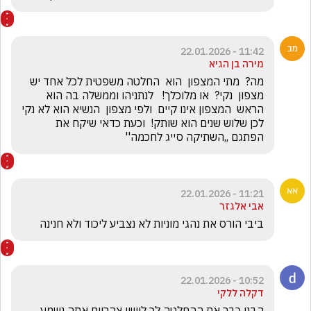
11:42 - 22.01.2026
מירה בן הגיא
מה?  מתי המצפון  הוא  החלטה משפטית לכל אחד יש 
מצפון  נקי?  או מלוכלך!   לנתניהו וממשלה בה הוא 
הראש  המצפון אינו קיים  ולפי מצפון  הנשיא הוא לא נקי 
לכן שלוש שנים הוא שותק!  וכעת כדאי שיקח את 
הפתגם ,,השתיקה סייג לחכמה''
11:21 - 22.01.2026
אבי אלגזר
ביבי הורס את נהגי מוניות לא נצביע ליכוד ולא חנינה 
10:52 - 22.01.2026
דקלה ללקי
הבנו כבר את ההחלטה לך לישון צהריים אתה נשמע 