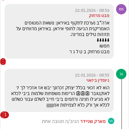
08:56 - 22.01.2026
מבט מרחוק
ארה"ב נערכת לתקוף באיראן: נושאת המטוסים 
האמריקנית הגיעה לחופי איראן. באיראן מדווחים על 
מבט מרחוק ב ט ל ג ר
08:55 - 22.01.2026
גיוסלין ביזאוי
הוא לא זכאי בכלל יצחק זכרונך יבש אז אזכיר לך 7 
לאוקטובר 👺👺👺 הריסות משפחות שלמות ביבי לכלא 
לא מגיע לו חנינה ורחמים ביבי חייב לשלם עבור כשלונו 
לכלא אך ורק כלא לצמיתות אמןןןןןן
1
מארק שניידר
הגיב/ה תגובה אחת