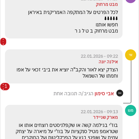
מבט מרחוק
מבט מרחוק ב ט ל ג ר
09:22 - 22.01.2026
אילנה יונה
הצדק יצא לאור והקב"ה יוציא את ביבי זכאי על אפו 
וחמתו של השמאל
1
אבי סימון
הגיב/ה תגובה אחת
09:13 - 22.01.2026
מארק שניידר
בוז'י בגילמה קשה או שקפלניסטים רוצחים אותו או 
שטראמפ מטיל סנקציות על בוז'י על מיארה על יצחק 
עמית על שופטי בגץ על הפרקליטות ועל החוקרים 