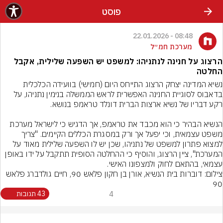
פוסט
08:48 - 22.01.2026
מערכת חמ״ל
הרצוג על חנינה לנתניהו: למשפט יש השפעה שלילית, אקבל
החלטה
נשיא המדינה יצחק הרצוג התייחס היום (חמישי) בוועידה הכלכלית 
בדאבוס לסוגיית החנינה האפשרית לראש הממשלה בנימין נתניהו, על 
הנשיא הבהיר כי הוא מכבד את טראמפ, אך הדגיש כי לישראל מערכת 
משפט עצמאית, וכי יפעל אך ורק במסגרת הכללים הקיימים. "צריך 
למצוא פתרון למשפט של נתניהו, שכן יש לו השפעה שלילית מאוד על 
המערכת", ציין הרצוג, והוסיף כי ההחלטה הסופית תתקבל על ידו באופן 
עצמאי, בהתאם לחוק ולמצפונו האישי.

צילום: דוברות בית הנשיא, אורן בן חקון פלאש 90, חיים גולדברג פלאש 
90
4
43 תגובות