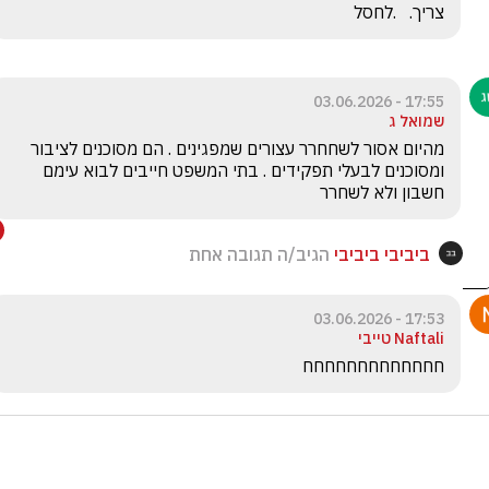
צריך.   .לחסל
17:55 - 03.06.2026
שמואל ג
מהיום אסור לשחחרר עצורים שמפגינים . הם מסוכנים לציבור 
ומסוכנים לבעלי תפקידים . בתי המשפט חייבים לבוא עימם 
חשבון ולא לשחרר 
ביביבי ביביבי
הגיב/ה תגובה אחת
17:53 - 03.06.2026
Naftali טייבי
חחחחחחחחחחחחח