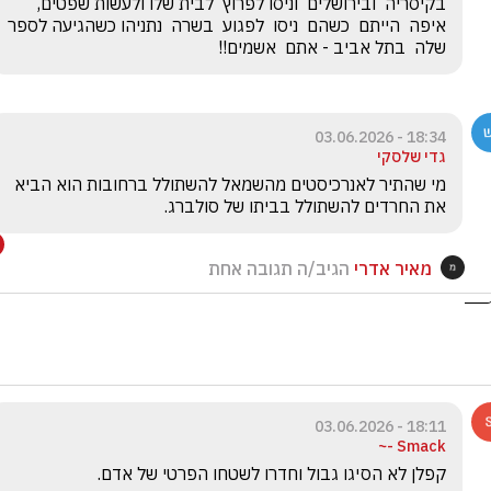
בקיסריה  ובירושלים  וניסו לפרוץ  לבית שלו ולעשות שפטים, 
איפה  הייתם  כשהם  ניסו  לפגוע  בשרה  נתניהו כשהגיעה לספר 
שלה  בתל אביב - אתם  אשמים!!
18:34 - 03.06.2026
גדי שלסקי
מי שהתיר לאנרכיסטים מהשמאל להשתולל ברחובות הוא הביא 
את החרדים להשתולל בביתו של סולברג. 
מאיר אדרי
הגיב/ה תגובה אחת
18:11 - 03.06.2026
Smack -~