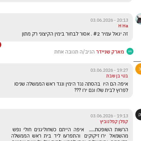
20:13 - 03.06.2026
H Ha
זה יגאל עמיר #2 . אסור לבחור בימין הקיצוני רק מתון 
מארק שניידר
הגיב/ה תגובה אחת
19:27 - 03.06.2026
בטי בן שבת
איפה הם היו  בהסתה נגד הימין ונגד ראש הממשלה שניסו 
לפרוץ לבית שלו וגם ירו ???
19:13 - 03.06.2026
קפלן קפלנוביץ
הרשות  השופטת......    איפה  הייתם  כשחוליגנים  חולי  נפש  
מהשמאל   ירו זיקוקים   והתפרעו  ליד  בית  ראש  הממשלה  