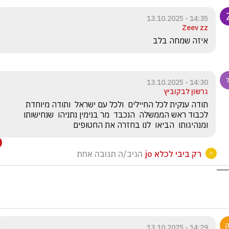
14:35 - 13.10.2025
Zeev zz
איזה שמחה בלב 
14:30 - 13.10.2025
גרשון לבקוביץ
תודה ענקית לכל החיילים  ולכל עם ישראל  ותודה מיוחדת  
לכבוד ראש הממשלה  הנכבד  מר בנימין נתניהו  שנחישותו 
ומנהיגותו  הביאו  לנו בחזרה את החטופים
רק ביבי לכלא jo
הגיב/ה תגובה אחת
14:29 - 13.10.2025