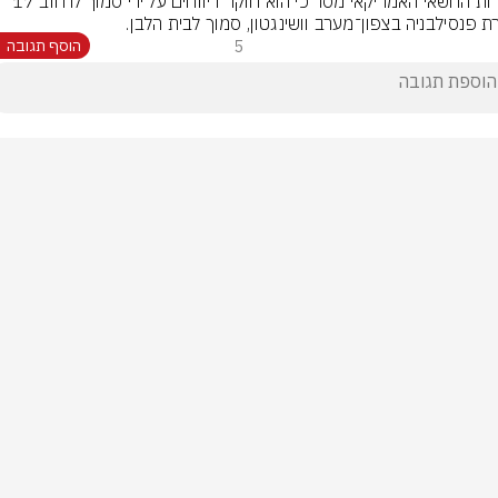
השירות החשאי האמריקאי מסר כי הוא חוקר דיווחים על ירי סמוך לרחוב 17 
ת פנסילבניה בצפון־מערב וושינגטון, סמוך לבית הלבן.
5
הוסף תגובה