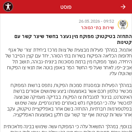
פוסט
09:52 - 26.05.2026
שירות בתי הסוהר
התחזה בטיקטוק: מפוקח מין נעצר בחשד שיצר קשר עם
קטינות
אתמול, במהלך פעילות מבצעית של צוות מרכז ביחידת ׳צור׳ של אגף 
חלופות הכליאה והפיקוח בשירות בתי הסוהר, יחד עם קצין הסייבר של 
היחידה, נעצר מפוקח מין ברמת מסוכנות בינונית-גבוהה, תושב תל 
אביב-יפו, לאחר שעל פי החשד הפר באופן בוטה את תנאי צו הפיקוח 
במהלך הפעילות ובמסגרת סמכות הפיקוח, נתפס ברשות המפוקח 
מכשיר טלפון חכם אשר באמצעותו ביצע שימושים אסורים ברשת 
האינטרנט, בניגוד למגבלות צו הפיקוח. בבדיקה מעמיקה שבוצעה 
למכשיר עלה כי המפוקח גלש באתרים פורנוגרפיים, עשה שימוש 
בפלטפורמות חברתיות, התחזה בשם אחר באפליקציית טיקטוק, עקב 
בנוסף, במהלך התשאול עלה כי המפוקח עשה שימוש בבינה מלאכותית 