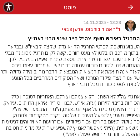
פוסט
13:23 - 14.11.2025
ד"ר אמיר בוחבוט, פרשן צבאי
התרגיל באיו״ש חשף: צה״ל חייב שינוי מבני באמ״ץ
השבוע נחשפתי לפרטי התרגיל הדו-אוגדתי של צה"ל באיו"ש ובבקעה, 
ובתוך מורכבותו בלטו לא מעט חורים. קשה לקיים תרגיל מסוג זה מבלי 
להביא בחשבון לפחות זירה אחת נוספת שתהיה פעילה במקביל. לכן, 
ההנחה שניתן להזרים כוחות עתודה רבים לאיו"ש מרחב עצום ביחס 
לעזה אינה תואמת את המציא
של ענווה מצד פיקוד המרכז ושאר הפיקודים המרחביים בכל הנוגע 
אתגרי צה"ל לא השתנו. רק עוצמתם וצורתם. האחריות לסנכרון כלל 
הכוחות בריבוי הזירות (עזה, איו"ש, לבנון, סוריה, איראן, החות'ים, עיראק, 
הציפייה מאמ״ץ להפעיל מערכות שליטה ובקרה מתקדמות ולתחזק 
פרוטוקולי תיאום ברורים עם הפיקודים ועם זרועות האוויר והים לגיטימית 
ומשמעותית. (הייתי מאפשר לאמ״ץ להשפיע ישירות על מדיניות חטיבת 