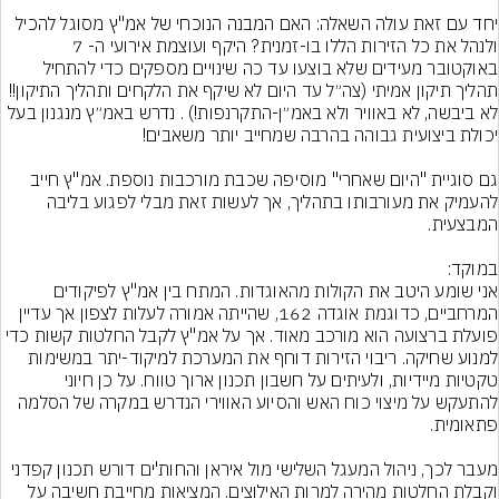
יחד עם זאת עולה השאלה: האם המבנה הנוכחי של אמ"ץ מסוגל להכיל 
ולנהל את כל הזירות הללו בו-זמנית? היקף ועוצמת אירועי ה- 7 
באוקטובר מעידים שלא בוצעו עד כה שינויים מספקים כדי להתחיל 
תהליך תיקון אמיתי (צה״ל עד היום לא שיקף את הלקחים ותהליך התיקון!! 
לא ביבשה, לא באוויר ולא באמ״ן-התקרנפות!) . נדרש באמ״ץ מנגנון בעל 
גם סוגיית "היום שאחרי" מוסיפה שכבת מורכבות נוספת. אמ"ץ חייב 
להעמיק את מעורבותו בתהליך, אך לעשות זאת מבלי לפגוע בליבה 
אני שומע היטב את הקולות מהאוגדות. המתח בין אמ"ץ לפיקודים 
המרחביים, כדוגמת אוגדה 162, שהייתה אמורה לעלות לצפון אך עדיין 
פועלת ברצועה הוא מורכב מאוד. אך על אמ"ץ לקבל החלטות קשות כדי 
למנוע שחיקה. ריבוי הזירות דוחף את המערכת למיקוד-יתר במשימות 
טקטיות מיידיות, ולעיתים על חשבון תכנון ארוך טווח. על כן חיוני 
להתעקש על מיצוי כוח האש והסיוע האווירי הנדרש במקרה של הסלמה 
מעבר לכך, ניהול המעגל השלישי מול איראן והחות'ים דורש תכנון קפדני 
וקבלת החלטות מהירה למרות האילוצים. המציאות מחייבת חשיבה על 