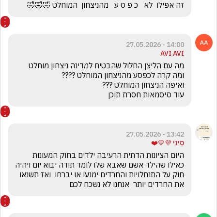
זה אפילו  לא   כ פ ס ע   מהניצחון  המוחלט 🤣🤣🤣
14:00 - 27.05.2026
AVI AVI
עוד סיסמאות חסרת תוכן
13:42 - 27.05.2026
סיני 💜💛❤️
היום הציונות הדתית הרעיבה ילדים בחוק המעונות 
כאילו שהילד אשם שאבא שלו לומד תודה יבוא יום ויהיה 
חוק על התנחלויות והחרדים ימנעו או יברחו  ואז תשנאו 
את החרדים יותר  אנחנו לא נשכח לכם