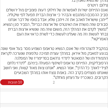
מהלך שהנשיא מאמין בו.
צילום: רויטרס
ואנס התייחס ישירות לאפשרות של חילוקי דעות פומביים מול ירושלים 
סביב ההסכם המתגבש והבהיר כי ארצות הברית תפעל לפי שיקוליה. 
"ייתכן שישראל תאהב את זה וייתכן שלא, אבל בסופו של דבר אנחנו 
סבורים שזה משרת את האינטרס של ארצות הברית", הסביר סגן הנשיא. 
"נמשיך לקדם את המהלך הזה, משום שזה מה שנשיא ארצות הברית 
נבחר לעשות וזה מה שעלינו לעשות כדי לשרת כראוי את העם 
במקביל להצהרותיו של ואנס, הנשיא טראמפ השמי
בנוגע למאבק מול איראן. במהלך עצרת תמיכה טלפונית שנערכה לקר
התמודדותו של הסנאטור לינדזי גרהאם בפריימריז של המפלגה 
הרפובליקנית, התייחס טראמפ לשיתוף הפעולה ביניהם. "לינדזי נלחם 
לצידי לאורך כל הדרך", אמר הנשיא. "אנחנו צוות מאוד קשוח, ואני חושב 
שאנחנו מנצחים בקרב הזה. באמת ננצח אותו במהלך השבועיים 
הקרובים, כשנכריז על ניצחון מוחלט".
2
10 תגובות