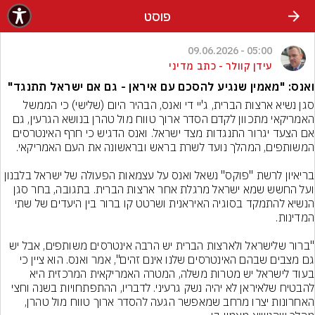
פוסט
05:00 - 09.06.2026
עידן קוולר - כתב מדיני
ואנס: "מאמין שנגיע להסכם עם איראן - גם אם ישראל תתנגד"
סגן נשיא ארצות הברית, ג'יי די ואנס, הבהיר היום (שלישי) כי הממשל 
האמריקאי מתכוון לקדם הסדר ארוך טווח מול טהרן בנושא הגרעין, גם 
אם הצעד יגרור התנגדות מצד ישראל. ואנס הדגיש כי חרף האינטרסים 
בריאיון לרשת "פוקס" נשאל ואנס על עצמאות הפעולה של ישראל בלבנון 
ועל החשש שמא ישראל מרגלת אחר ארצות הברית. בתגובה, בחר סגן 
הנשיא להתמקד בסוגיה האיראנית ושרטט קו ברור בין היעדים של שתי 
"ברור שלישראל ולארצות הברית יש הרבה אינטרסים משותפים, אבל יש 
גם מצבים שבהם האינטרסים שלנו אינם זהים", אמר ואנס. הוא ציין כי 
בעוד לישראל יש מטרות משלה, המטרה האמריקאית המרכזית היא 
להבטיח שלאיראן לא יהיה נשק גרעיני. לדבריו, ההתפתחויות בשנה וחצי 
האחרונות יצרו מרחב שמאפשר הגעה להסדר ארוך טווח מול טהרן, 