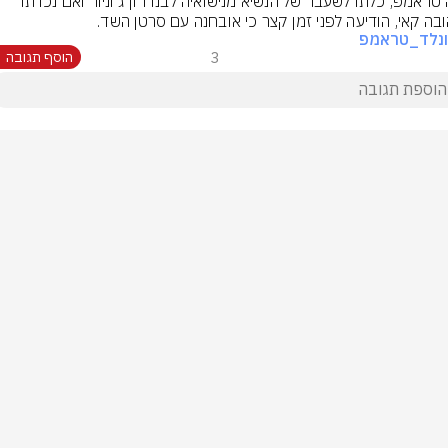
ונסה טראמפ, כלתו לשעבר של הנשיא מנישואיה לבנו דון ג׳וניור ואם נכדתו 
בה קאי, הודיעה לפני זמן קצר כי אובחנה עם סרטן השד.
ונלד_טראמפ
3
הוסף תגובה