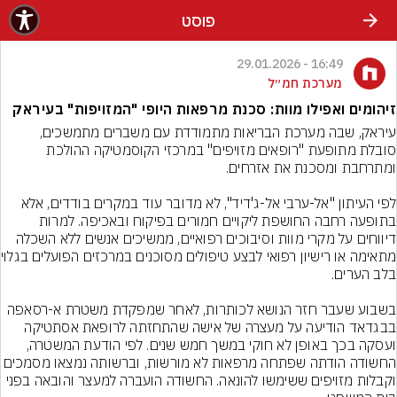
פוסט
16:49 - 29.01.2026
מערכת חמ״ל
זיהומים ואפילו מוות: סכנת מרפאות היופי "המזויפות" בעיראק
עיראק, שבה מערכת הבריאות מתמודדת עם משברים מתמשכים, 
סובלת מתופעת "רופאים מזויפים" במרכזי הקוסמטיקה ההולכת 
לפי העיתון "אל-ערבי אל-ג'דיד", לא מדובר עוד במקרים בודדים, אלא 
בתופעה רחבה החושפת ליקויים חמורים בפיקוח ובאכיפה. למרות 
דיווחים על מקרי מוות וסיבוכים רפואיים, ממשיכים אנשים ללא השכלה 
מתאימה או רישיון
בשבוע שעבר חזר הנושא לכותרות, לאחר שמפקדת משטרת א-רסאפה 
בבגדאד הודיעה על מעצרה של אישה שהתחזתה לרופאת אסתטיקה 
ועסקה בכך באופן לא חוקי במשך חמש שנים. לפי הודעת המשטרה, 
החשודה הודתה שפתחה מרפאות לא מורשות, וברשותה נמצאו
וקבלות מזויפים ששימשו להונאה. החשודה הועברה למעצר והובאה בפני 