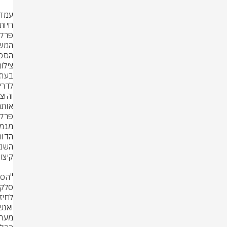
הסכמ
צילו