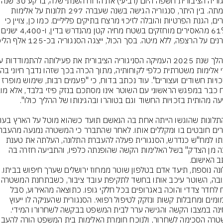
הסנגוריה הציבורית חשפה היום (
להקמתה. בין היתר, סנגוריה הגישה בשנה שעברה 297 תלונות על אלימות 
שוטרים, הגנת הפרטיות והובלה לזיכוי מרצח בתיקים פליליים. כמו כן, צויין כי 
כ-61% מהאסירים מוחזקים בשטח מחיה קטן 
על זכויות חשודים ועצורים". עוד נכתב בדוח, כי "פעמים רב
תלונתו למח"ש כנדרש, הסנגורית פעלה להעברת התלונה, העלתה את טענת 
"הגנה מן הצדק" בשל האלימות הקשה שהופנתה כלפיו, והתביעה חזרה בה 
בתלונה נוספת, תיעד אדם בטלפון שוטר ממחוז ירוש
נלקח לחדר צדדי והוכה באגרופים בכל חלקי גופו. כתוצאה מהאירוע, סבל 
מדימומים ומחבלות קשות ונזקק לטיפול רפואי. הסנגורית שהעניקה לו ייעוץ 
הבחינה במצבו הקשה והגישה ערר לבית המשפט בבקשה לשחרורו המידי. 