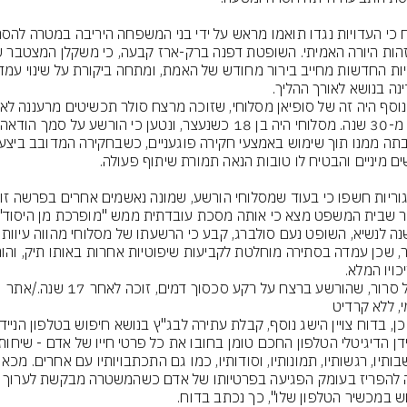
ג'מיל סרור, שהורשע ברצח על רקע סכסוך דמים, זוכה לאחר 17 שנה./אתר 
קשה להפריז בעומק הפגיעה בפרטיותו של אדם כשהמ