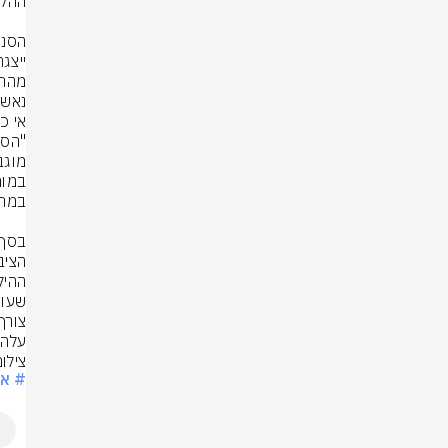
עלה ל-77.3%, לעומת .4%
צילום: פל
# אל