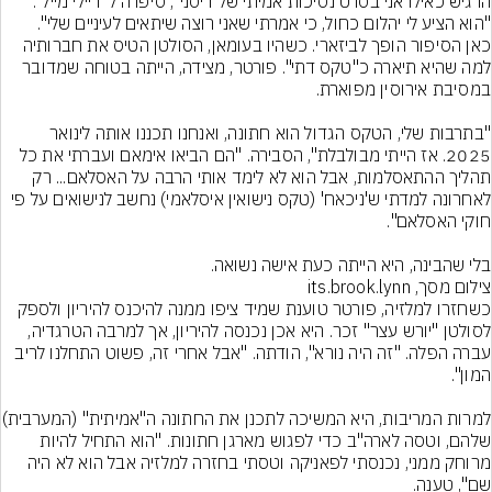
הרגיש כאילו אני בסרט נסיכות אמיתי של דיסני", סיפרה ל"דיילי מייל". 
"הוא הציע לי יהלום כחול, כי אמרתי שאני רוצה שיתאים לעיניים שלי".
כאן הסיפור הופך לביזארי. כשהיו בעומאן, הסולטן הטיס את חברותיה 
למה שהיא תיארה כ"טקס דתי". פורטר, מצידה, הייתה בטוחה שמדובר 
"בתרבות שלי, הטקס הגדול הוא חתונה, ואנחנו תכננו אותה לינואר 
2025. אז הייתי מבולבלת", הסבירה. "הם הביאו אימאם ועברתי את כל 
תהליך ההתאסלמות, אבל הוא לא לימד אותי הרבה על האסלאם... רק 
לאחרונה למדתי ש'ניכאח' (טקס נישואין איסלאמי) נחשב לנישואים על פי 
בלי שהבינה, היא הייתה כעת אישה נשואה.
צילום מסך, its.brook.lynn
כשחזרו למלזיה, פורטר טוענת שמיד ציפו ממנה להיכנס להיריון ולספק 
לסולטן "יורש עצר" זכר. היא אכן נכנסה להיריון, אך למרבה הטרגדיה, 
עברה הפלה. "זה היה נורא", הודתה. "אבל אחרי זה, פשוט התחלנו לריב 
למרות המריבות, היא המשיכה ל
שלהם, וטסה לארה"ב כדי לפגוש מארגן חתונות. "הוא התחיל להיות 
מרוחק ממני, נכנסתי לפאניקה וטסתי בחזרה למלזיה אבל הוא לא היה 