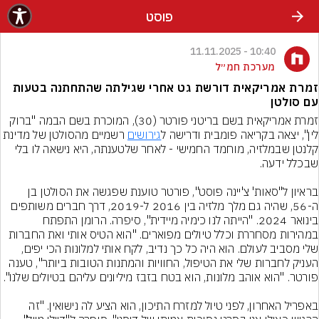
פוסט
10:40 - 11.11.2025
מערכת חמ״ל
זמרת אמריקאית דורשת גט אחרי שגילתה שהתחתנה בטעות
עם סולטן
זמרת אמריקאית בשם בריטני פורטר (30), המוכרת בשם הבמה "ברוק 
לין", יצאה בקריאה פומבית ודרישה ל
גירושים
 רשמיים מהסולטן של מדינת 
קלנטן שבמלזיה, מוחמד החמישי - לאחר שלטענתה, היא נישאה לו בלי 
בראיון ל"סאות' צ'יינה פוסט", פורטר טוענת שפגשה את הסולטן בן 
ה-56, שהיה גם מלך מלזיה בין 2016 ל-2019, דרך חברים משותפים 
בינואר 2024. "הייתה לנו כימיה מיידית", סיפרה. הרומן התפתח 
במהירות מסחררת וכלל טיולים מפוארים. "הוא הטיס אותי ואת החברות 
שלי מסביב לעולם. הוא היה כל כך נדיב, לקח אותי למלונות הכי יפים, 
העניק לחברות שלי את הטיפול, החוויות והמתנות הטובות ביותר", טענה 
באפריל האחרון, לפני טיול למזרח התיכון, הוא הציע לה נישואין. "זה 