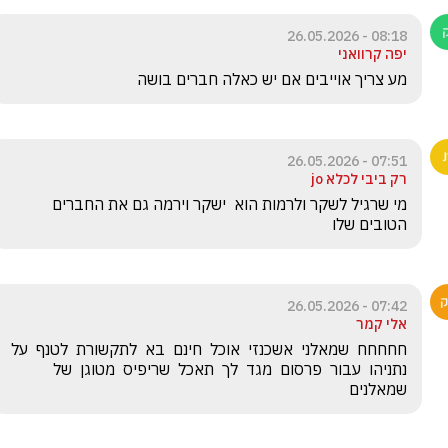
08:18 - 26.05.2026
יפה קרוואני
מע צריך אוייבים אם יש כאלה חברים בושה 
07:51 - 26.05.2026
רק ביבי לכלא jo
מי שרגיל לשקר ולרמות הוא  ישקר וירמה גם את החברים 
הטובים שלו
07:42 - 26.05.2026
אלי קמר
חחחחח  שמאלני  אשכנזי  אוכל  חינם  בא  לתקשורת  לטנף  על  
נתניהו  עבור  פרסום  מגד  לך  תאכל  שריפיס  מטוגן  של  
שמאלנים   