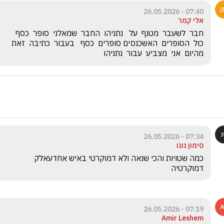
07:40 - 26.05.2026
אלי קמר
חבר  לשעבר  מטנף  על   נתניהו  החבר  שמאלני  סופר  כסף  
כול  הסופרים  האשכנסים סופרים  כסף   בעבור  כתיבה  זאת  
מהיום  אני  מצביע  עבור  נתניהו
07:34 - 26.05.2026
סימון נונו
כמה שטויות והכי שנאה ולא דמוקרטי באיש אחדעאלק 
דמוקרטיה
07:19 - 26.05.2026
Amir Leshem