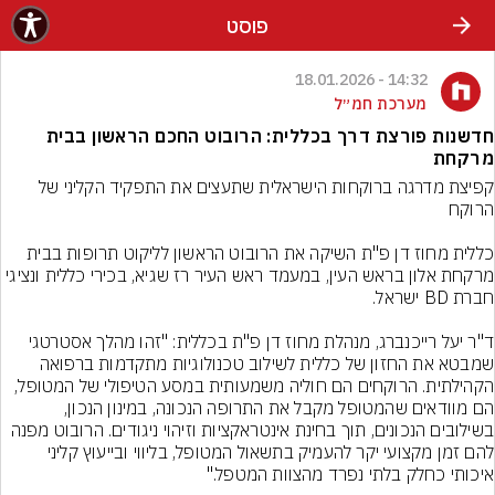
פוסט
14:32 - 18.01.2026
מערכת חמ״ל
חדשנות פורצת דרך בכללית: הרובוט החכם הראשון בבית
מרקחת
קפיצת מדרגה ברוקחות הישראלית שתעצים את התפקיד הקליני של 
כללית מחוז דן פ"ת השיקה את הרובוט הראשון לליקוט תרופות בבית 
מרקחת אלון בראש העין, במעמד ראש העיר רז שגיא, בכירי כללית ונציגי 
ד"ר יעל רייכנברג, מנהלת מחוז דן פ"ת בכללית: "זהו מהלך אסטרטגי 
שמבטא את החזון של כללית לשילוב טכנולוגיות מתקדמות ברפואה 
הקהילתית. הרוקחים הם חוליה משמעותית במסע הטיפולי של המטופל, 
הם מוודאים שהמטופל מקבל את התרופה הנכונה, במינון הנכון, 
בשילובים הנכונים, תוך בחינת אינטראקציות וזיהוי ניגודים. הרובוט מפנה 
להם זמן מקצועי יקר להעמיק בתשאול המטופל, בליווי ובייעוץ קליני 