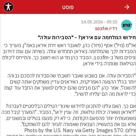
פוסט
05:15 - 14.05.2026
רדיו 103fm
חידוש המלחמה עם איראן? - "הסבירות עולה"
אל"מ (מיל') אסף (פיזר) כהן, לשעבר ראש זירת איראן באמ"ן, מעריך כי 
הסבירות לכך שהמלחמה באיראן תתחדש עולה. בשיחה עם ענת דוידוב 
וניסים משל ב-103fm, הסביר כהן מדוע הוא חושב כך, והתייחס ליכולת 
"הסבירות עולה. אם בשבוע שעבר חשבתי שהסבירות להסכם גבוהה 
יותר בגלל ההצעה האמריקנית, האיראנים עדיין משחקים אותה קשים 
להשגה", אמר כהן. "הם מבינים שהם יכולים למשוך את החבל עוד קצת 
אם כך, האם עלינו להתכונן לחידוש שיגורי הטילים הבליסטיים לעברנו? 
"לאיראן נשארה יכולת טילאות, וזה עניין ידוע", הסביר. "המערך קיבל מכה 
משמעותית יותר מהפעם הקודמת, כי לא רק פגענו בטילים ובמשגרים, 
אלא גם את בתעשייה הצבאית שאמורה לעזור להם להשתקם".
צילום: Photo by the U.S. Navy via Getty Images 570