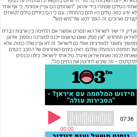
הוא לא ייחס חשיבות רבה מדי לדיווחים בתקשורת העולמית על מספר 
אחוזי הטילים שנותרו בידי איראן. "האחוזים הם ענייין אמורפי, כי אף אחד 
לא יודע כמה טילים היו להם בהתחלה, וגם כי הם כוללים טילים לטווחים 
ועדיין, ירי ישיר לישראל הוא תסריט אפשרי אם הלחימה בין ארצות הברית 
לאיראן תתחדש. "אין ספק שאם טראמפ ייכנס למערכה נוספת, איראן 
תמשיך ותשגר למפרציות ואולי גם לישראל. זה לא עניין שלה כמות, אלא 
של תפיסת ההפעלה שלהם: ראינו בימים האחרונים של הסבב הקודם 
שאחת לכמה שעות איראן שיגרה טיל אחד לישראל, כולנו נכנסים 
למקלטים – וזה שיבש לחלוטין את החיים פה".