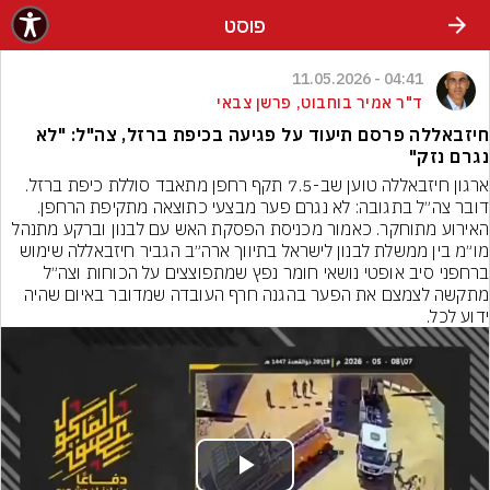
פוסט
04:41 - 11.05.2026
ד"ר אמיר בוחבוט, פרשן צבאי
חיזבאללה פרסם תיעוד על פגיעה בכיפת ברזל, צה"ל: "לא
נגרם נזק"
ארגון חיזבאללה טוען שב-7.5 תקף רחפן מתאבד סוללת כיפת ברזל. 
דובר צה״ל בתגובה: לא נגרם פער מבצעי כתוצאה מתקיפת הרחפן. 
האירוע מתוחקר. כאמור מכניסת הפסקת האש עם לבנון וברקע מתנהל 
מו״מ בין ממשלת לבנון לישראל בתיווך ארה״ב הגביר חיזבאללה שימוש 
ברחפני סיב אופטי נושאי חומר נפץ שמתפוצצים על הכוחות וצה״ל 
מתקשה לצמצם את הפער בהגנה חרף העובדה שמדובר באיום שהיה 
ידוע לכל.